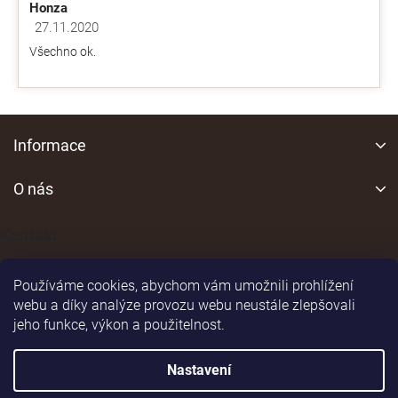
Honza
27.11.2020
Hodnocení obchodu je 5 z 5 hvězdiček.
Všechno ok.
Z
á
Informace
p
a
O nás
t
í
Kontakt
Používáme cookies, abychom vám umožnili prohlížení
webu a díky analýze provozu webu neustále zlepšovali
jeho funkce, výkon a použitelnost.
Shoptet
|
Realizoval
Nastavení