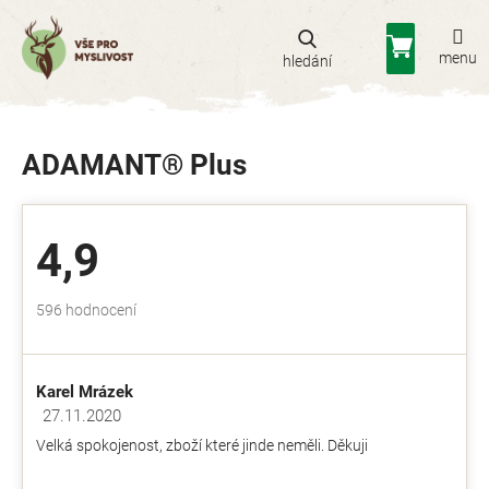
Přejít
na
Nákupní
obsah
košík
ADAMANT® Plus
4,9
Průměrné
596 hodnocení
hodnocení
obchodu
je
Karel Mrázek
4,9
z
27.11.2020
Hodnocení obchodu je 5 z 5 hvězdiček.
5
Velká spokojenost, zboží které jinde neměli. Děkuji
hvězdiček.