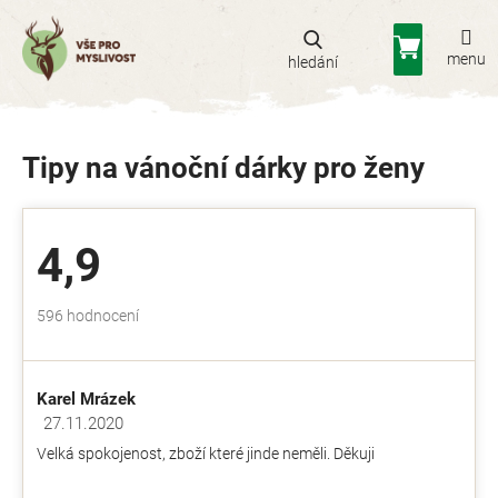
Přejít
na
Nákupní
obsah
košík
Tipy na vánoční dárky pro ženy
4,9
Průměrné
596 hodnocení
hodnocení
obchodu
je
Karel Mrázek
4,9
z
27.11.2020
Hodnocení obchodu je 5 z 5 hvězdiček.
5
Velká spokojenost, zboží které jinde neměli. Děkuji
hvězdiček.