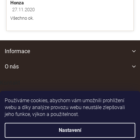
Honza
27.11.2020
Hodnocení obchodu je 5 z 5 hvězdiček.
Všechno ok.
Z
á
Informace
p
a
O nás
t
í
Kontakt
Používáme cookies, abychom vám umožnili prohlížení
webu a díky analýze provozu webu neustále zlepšovali
jeho funkce, výkon a použitelnost.
Shoptet
|
Realizoval
Nastavení