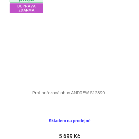
DOPRAVA
ZDARMA
Průměrné
hodnocení
Protipořezová obuv ANDREW S12890
produktu
je
4,7
z
Skladem na prodejně
5
hvězdiček.
5 699 Kč