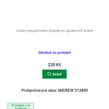
vhodný bezpečnostní doplněk při společných lovech
Skladem na prodejně
220 Kč
Detail
Protipořezová obuv ANDREW S12890
Dostupné i na
prodejně