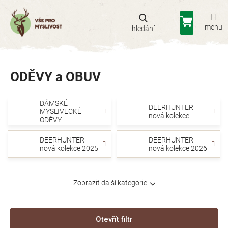
Přejít
na
Nákupní
obsah
košík
ODĚVY a OBUV
DÁMSKÉ
DEERHUNTER
MYSLIVECKÉ
nová kolekce
ODĚVY
DEERHUNTER
DEERHUNTER
nová kolekce 2025
nová kolekce 2026
Zobrazit další kategorie
Otevřít filtr