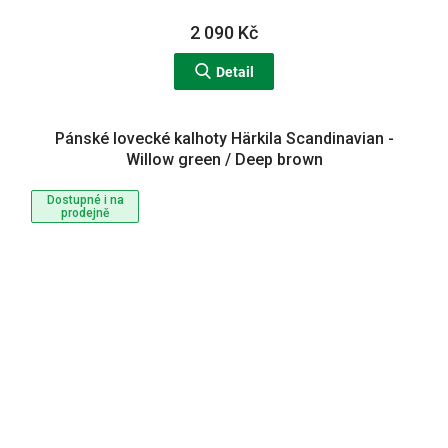
2 090 Kč
Detail
Pánské lovecké kalhoty Härkila Scandinavian -
Willow green / Deep brown
Dostupné i na
prodejně