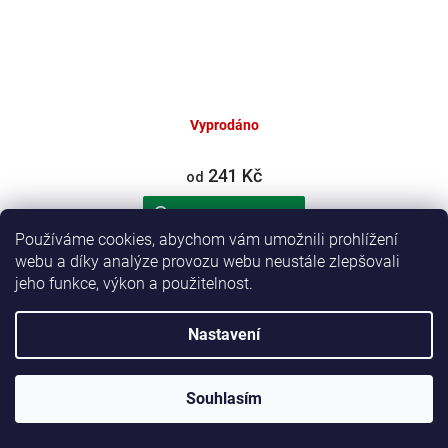
Vyprodáno
241 Kč
od
zobraz varianty (2)
Používáme cookies, abychom vám umožnili prohlížení
webu a díky analýze provozu webu neustále zlepšovali
Protěž (parohové bolo)
jeho funkce, výkon a použitelnost.
Nastavení
Souhlasím