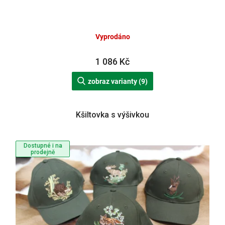
Vyprodáno
1 086 Kč
zobraz varianty (9)
Kšiltovka s výšivkou
Dostupné i na
prodejně