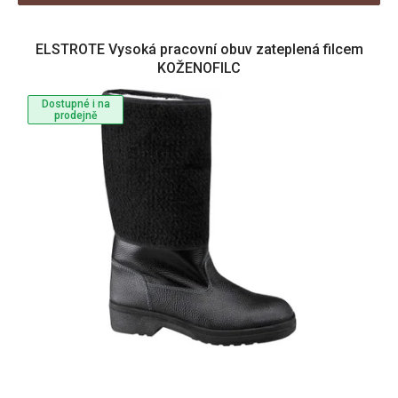
V
ELSTROTE Vysoká pracovní obuv zateplená filcem
ý
KOŽENOFILC
p
i
Dostupné i na
s
prodejně
p
r
o
d
u
k
t
ů