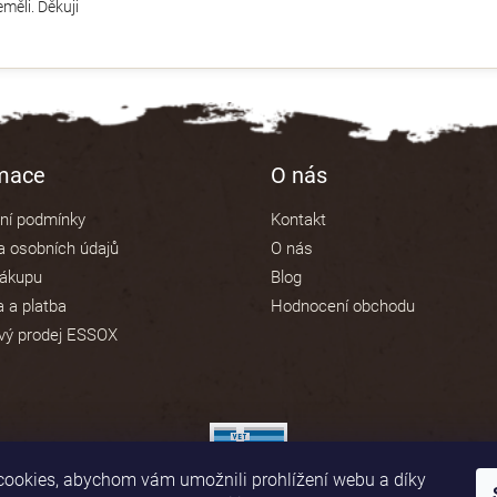
měli. Děkuji
rmace
O nás
ní podmínky
Kontakt
 osobních údajů
O nás
nákupu
Blog
 a platba
Hodnocení obchodu
vý prodej ESSOX
ookies, abychom vám umožnili prohlížení webu a díky