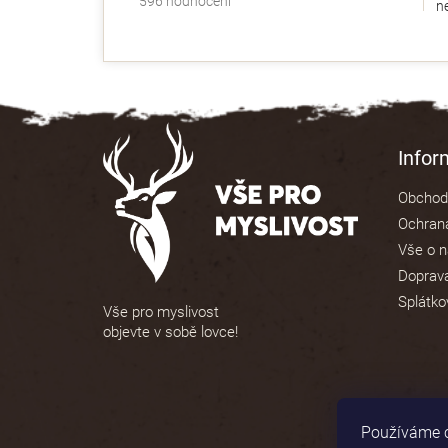
596 hodnocení
ne
hodnocení
obchodu
je
4,9
z
5
Z
hvězdiček.
á
Info
p
Obchod
a
Ochrana
t
Vše o 
í
Doprava
Splátko
Vše pro myslivost
objevte v sobě lovce!
Používáme c