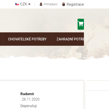
CZK
Registrace
Přihlášení
Nákupní
košík
CHOVATELSKÉ POTŘEBY
ZAHRADNÍ POTŘEBY
Kontak
Radomír
26.11.2020
ězdiček.
Hodnocení obchodu je 5 z 5 hvězdiček.
Doporučuji