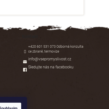
Kontakt
+420 601 531 073 Odborná konzulta
ce zbraně, termovize
info
@
vsepromyslivost.cz
Sledujte nás na facebooku
Souhlasím