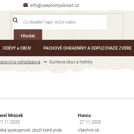
info@vsepromyslivost.cz
Hledat
ODĚVY a OBUV
PACHOVÉ OHRADNÍKY A ODPUZOVAČE ZVĚŘE
pracovní a volnočasová
Gumová obuv a holínky
arel Mrázek
Honza
27.11.2020
27.11.2020
dnocení obchodu je 5 z 5 hvězdiček.
Hodnocení obchodu je 5 z 5 hv
elká spokojenost, zboží které jinde
Všechno ok.