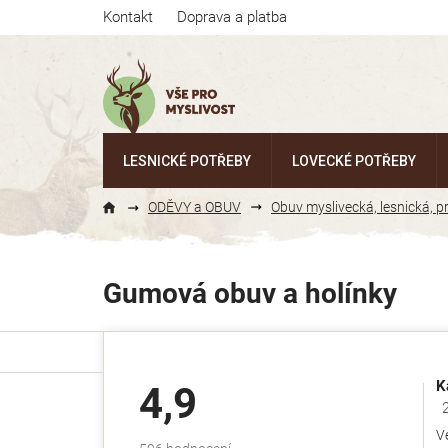
Přejít
Kontakt
Doprava a platba
na
obsah
LESNICKÉ POTŘEBY
LOVECKÉ POTŘEBY
ODĚVY a OBUV
Obuv myslivecká, lesnická, 
Gumová obuv a holínky
K
4,9
Ho
V
Průměrné