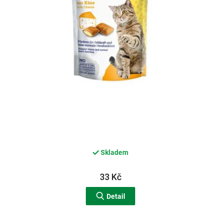
d
u
k
t
ů
Skladem
33 Kč
Detail