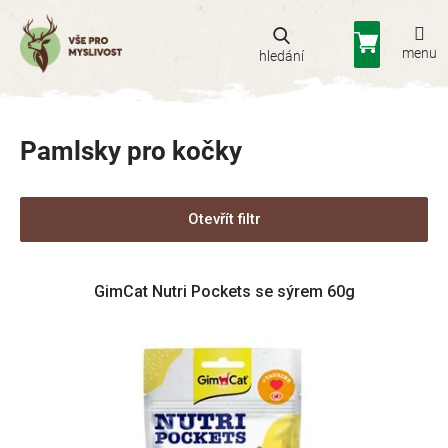
Přejít
na
Nákupní
obsah
košík
Pamlsky pro kočky
Otevřít filtr
V
GimCat Nutri Pockets se sýrem 60g
ý
p
i
s
p
r
o