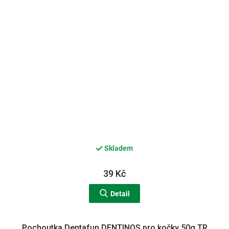
Skladem
39 Kč
Detail
Pochoutka Dentafun DENTINOS pro kočky 50g TR