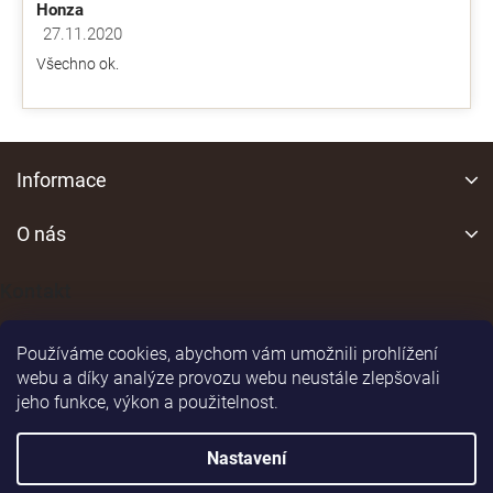
Honza
27.11.2020
Hodnocení obchodu je 5 z 5 hvězdiček.
Všechno ok.
Z
á
Informace
p
a
O nás
t
í
Kontakt
Používáme cookies, abychom vám umožnili prohlížení
webu a díky analýze provozu webu neustále zlepšovali
jeho funkce, výkon a použitelnost.
Shoptet
|
Realizoval
Nastavení