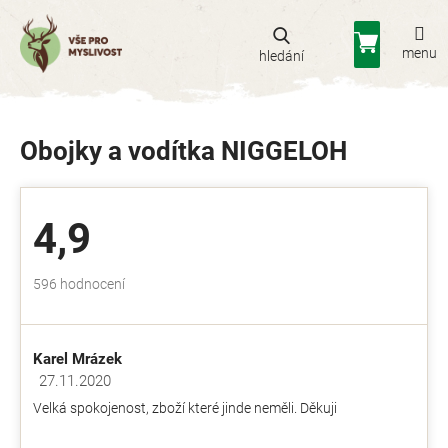
Přejít
na
Nákupní
obsah
košík
Obojky a vodítka NIGGELOH
4,9
Průměrné
596 hodnocení
hodnocení
obchodu
je
Karel Mrázek
4,9
z
27.11.2020
Hodnocení obchodu je 5 z 5 hvězdiček.
5
Velká spokojenost, zboží které jinde neměli. Děkuji
hvězdiček.