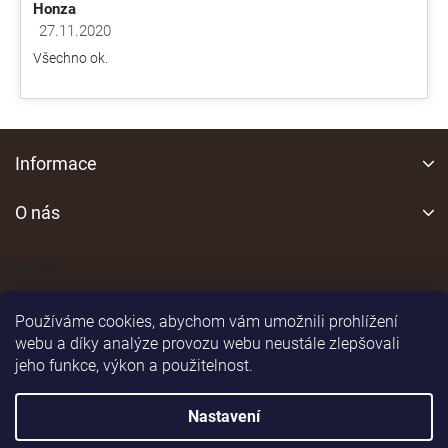
Honza
27.11.2020
Hodnocení obchodu je 5 z 5 hvězdiček.
Všechno ok.
Z
á
Informace
p
a
O nás
t
í
Kontakt
Používáme cookies, abychom vám umožnili prohlížení
webu a díky analýze provozu webu neustále zlepšovali
jeho funkce, výkon a použitelnost.
Shoptet
|
Realizoval
Nastavení