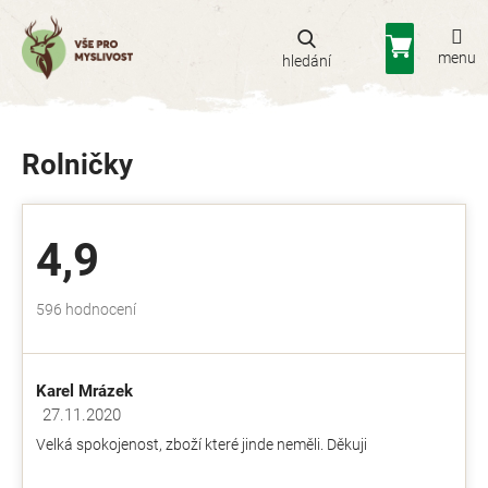
Přejít
na
Nákupní
obsah
košík
Rolničky
4,9
Průměrné
596 hodnocení
hodnocení
obchodu
je
Karel Mrázek
4,9
z
27.11.2020
Hodnocení obchodu je 5 z 5 hvězdiček.
5
Velká spokojenost, zboží které jinde neměli. Děkuji
hvězdiček.