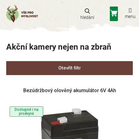
Přejít
na
Nákupní
obsah
košík
Akční kamery nejen na zbraň
Otevřít filtr
V
Bezúdržbový olověný akumulátor 6V 4Ah
ý
p
i
Dostupné i na
s
prodejně
p
r
o