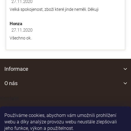
z
27.11.2020
y
Hodnocení obchodu je 5 z 5 hvězdiček.
5
v
Velká spokojenost, zboží které jinde neměli. Děkuji
hvězdiček.
ý
p
Honza
i
s
27.11.2020
Hodnocení obchodu je 5 z 5 hvězdiček.
u
Všechno ok.
Z
á
Informace
p
a
O nás
t
í
Kontakt
Používáme cookies, abychom vám umožnili prohlížení
webu a díky analýze provozu webu neustále zlepšovali
jeho funkce, výkon a použitelnost.