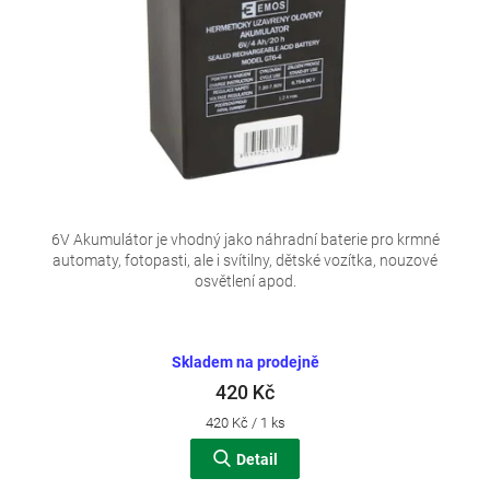
d
u
k
t
ů
6V Akumulátor je vhodný jako náhradní baterie pro krmné
automaty, fotopasti, ale i svítilny, dětské vozítka, nouzové
osvětlení apod.
Skladem na prodejně
420 Kč
Měrná
420 Kč / 1 ks
cena:
Detail