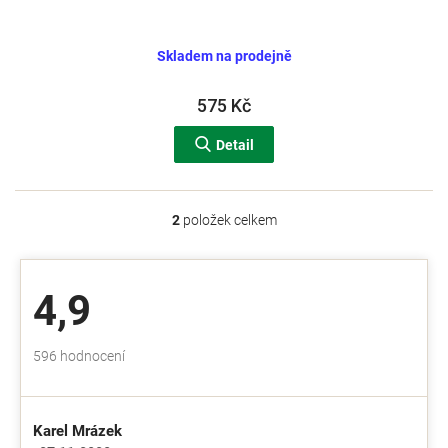
Skladem na prodejně
575 Kč
Detail
2
položek celkem
O
v
l
á
4,9
d
a
c
Průměrné
596 hodnocení
í
hodnocení
p
obchodu
r
je
v
Karel Mrázek
4,9
k