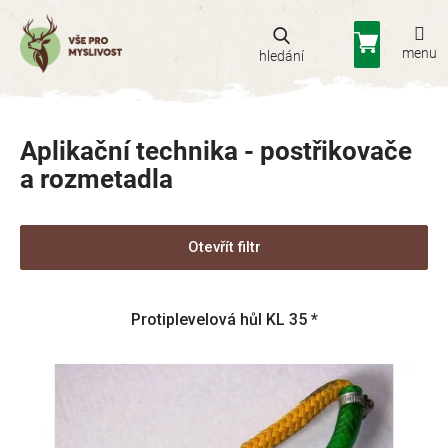
Přejít
na
Nákupní
obsah
košík
Aplikační technika - postřikovače
a rozmetadla
Otevřít filtr
V
Protiplevelová hůl KL 35 *
ý
p
i
s
p
r