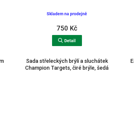
Skladem na prodejně
750 Kč
Detail
im
Sada střeleckých brýlí a sluchátek
E
Champion Targets, čiré brýle, šedá
sluchátka