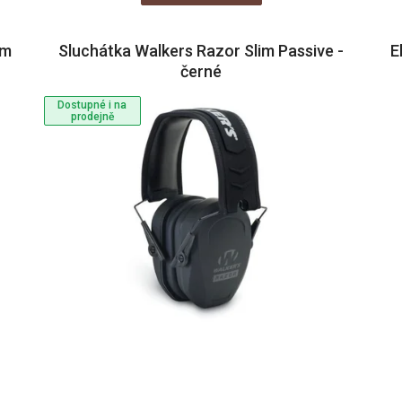
im
Sluchátka Walkers Razor Slim Passive -
E
černé
Dostupné i na
prodejně