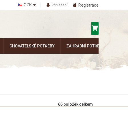
CZK
Registrace
Přihlášení
Nákupní
košík
CHOVATELSKÉ POTŘEBY
ZAHRADNÍ POTŘEBY
Kontak
66
položek celkem