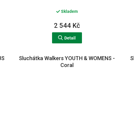
Skladem
2 544 Kč
Detail
US
Sluchátka Walkers YOUTH & WOMENS -
S
Coral