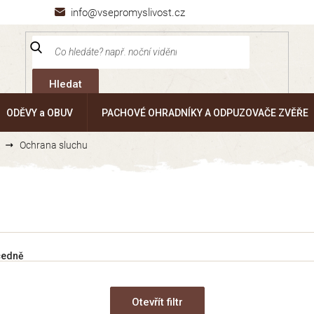
info@vsepromyslivost.cz
Hledat
ODĚVY a OBUV
PACHOVÉ OHRADNÍKY A ODPUZOVAČE ZVĚŘE
Ochrana sluchu
cedně
Otevřít filtr