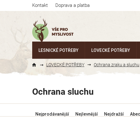
Přejít
Kontakt
Doprava a platba
na
obsah
LESNICKÉ POTŘEBY
LOVECKÉ POTŘEBY
LOVECKÉ POTŘEBY
Ochrana zraku a sluchu
Ochrana sluchu
Ř
Nejprodávanější
Nejlevnější
Nejdražší
Abe
a
z
e