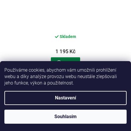
Skladem
1 195 Kč
Detail
Používáme cookies, abychom vám umožnili prohlížení
webu a díky analýze provozu webu neustále zlepšovali
Calibra Cat EXPERT+ Adult Calm & Urinary support
jeho funkce, výkon a použitelnost.
400g
Nastavení
Souhlasím