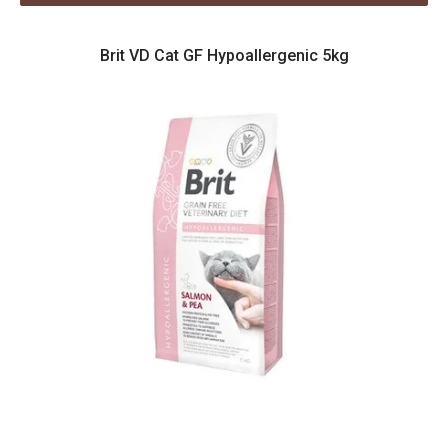
V
Brit VD Cat GF Hypoallergenic 5kg
ý
p
i
s
p
r
o
d
u
k
t
ů