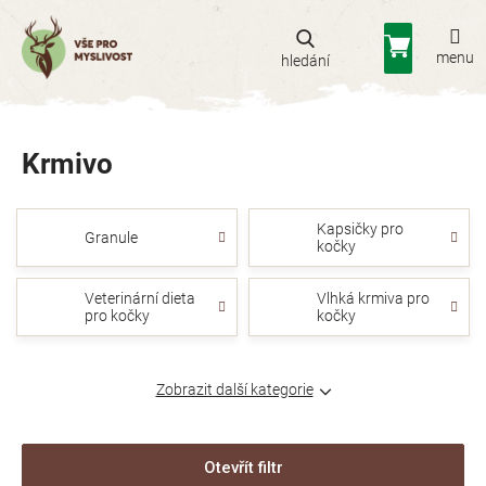
Přejít
na
Nákupní
obsah
košík
Krmivo
Kapsičky pro
Granule
kočky
Veterinární dieta
Vlhká krmiva pro
pro kočky
kočky
Zobrazit další kategorie
Otevřít filtr