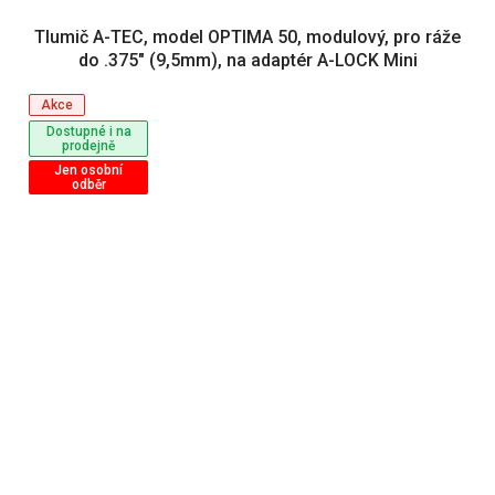
Tlumič A-TEC, model OPTIMA 50, modulový, pro ráže
do .375" (9,5mm), na adaptér A-LOCK Mini
Akce
Dostupné i na
prodejně
Jen osobní
odběr