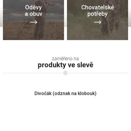
Oděvy
Chovatelské
a obuv
potřeby
produkty ve slevě
Divočák (odznak na klobouk)