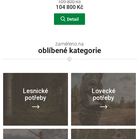
A
109 800 Kč
104 800 Kč
Detail
oblíbené kategorie
Lesnické
Lovecké
potřeby
potřeby