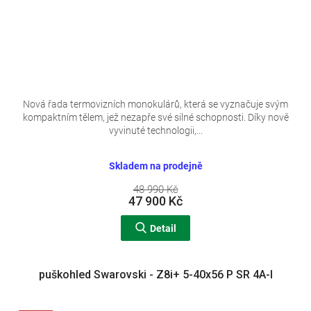
Nová řada termovizních monokulárů, která se vyznačuje svým
kompaktním tělem, jež nezapře své silné schopnosti. Díky nově
vyvinuté technologii,...
Skladem na prodejně
48 990 Kč
47 900 Kč
Detail
puškohled Swarovski - Z8i+ 5-40x56 P SR 4A-I