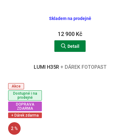
Skladem na prodejně
12 900 Kč
Detail
LUMI H35R
+ DÁREK FOTOPAST
Akce
Dostupné i na
prodejně
DOPRAVA
ZDARMA
+ Dárek zdarma
2 %