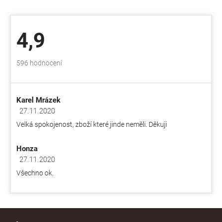
4,9
Průměrné
596 hodnocení
hodnocení
obchodu
je
Karel Mrázek
4,9
z
27.11.2020
Hodnocení obchodu je 5 z 5 hvězdiček.
5
Velká spokojenost, zboží které jinde neměli. Děkuji
hvězdiček.
Honza
27.11.2020
Hodnocení obchodu je 5 z 5 hvězdiček.
Všechno ok.
Z