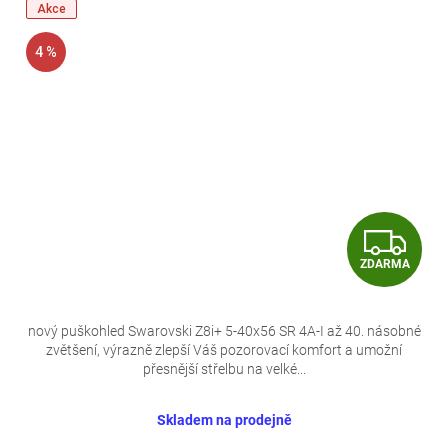
Akce
4 %
Z
ZDARMA
D
A
nový puškohled Swarovski Z8i+ 5-40x56 SR 4A-I až 40. násobné
zvětšení, výrazně zlepší Váš pozorovací komfort a umožní
R
přesnější střelbu na velké...
M
Skladem na prodejně