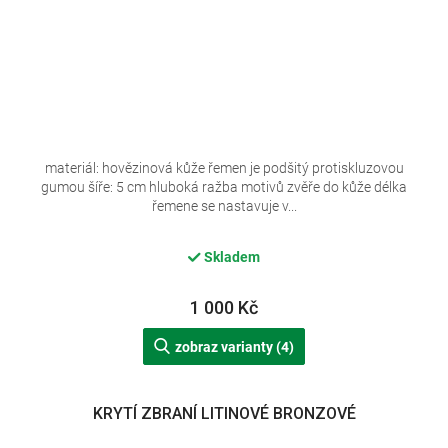
materiál: hovězinová kůže řemen je podšitý protiskluzovou
gumou šíře: 5 cm hluboká ražba motivů zvěře do kůže délka
řemene se nastavuje v...
Skladem
1 000 Kč
zobraz varianty (4)
KRYTÍ ZBRANÍ LITINOVÉ BRONZOVÉ