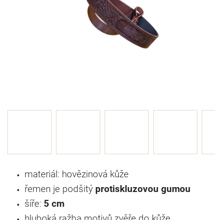
materiál: hovězinová kůže
řemen je podšitý
protiskluzovou gumou
šíře:
5 cm
hluboká ražba motivů zvěře do kůže