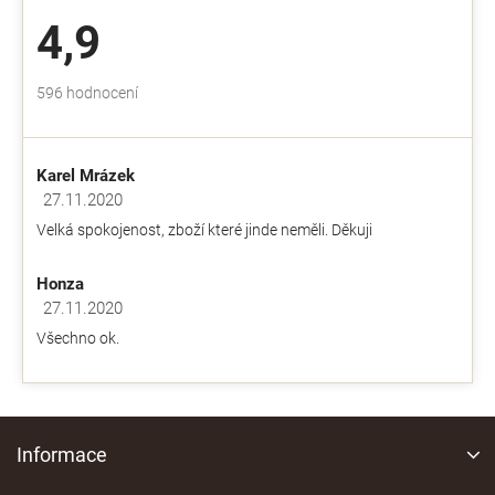
4,9
Průměrné
596 hodnocení
hodnocení
obchodu
je
Karel Mrázek
4,9
z
27.11.2020
Hodnocení obchodu je 5 z 5 hvězdiček.
5
Velká spokojenost, zboží které jinde neměli. Děkuji
hvězdiček.
Honza
27.11.2020
Hodnocení obchodu je 5 z 5 hvězdiček.
Všechno ok.
Z
á
Informace
p