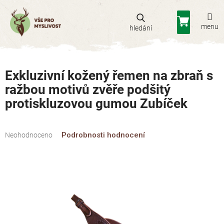
Přejít
na
Nákupní
obsah
košík
Exkluzivní kožený řemen na zbraň s
ražbou motivů zvěře podšitý
protiskluzovou gumou Zubíček
Průměrné
Podrobnosti hodnocení
Neohodnoceno
hodnocení
produktu
je
0,0
z
5
hvězdiček.