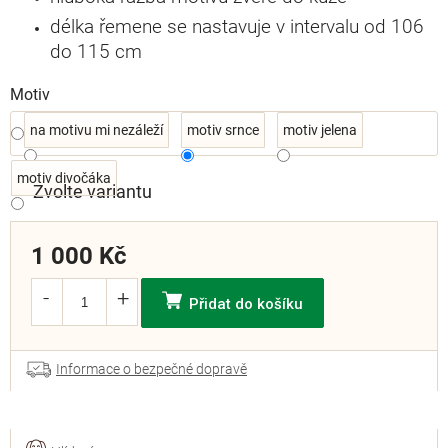
délka řemene se nastavuje v intervalu od 106
do 115 cm
Motiv
na motivu mi nezáleží
motiv srnce
motiv jelena
motiv divočáka
Zvolte variantu
1 000 Kč
Přidat do košíku
Informace o bezpečné dopravě