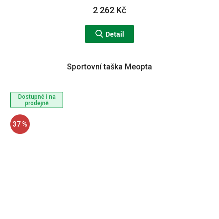
2 262 Kč
Detail
Sportovní taška Meopta
Dostupné i na
prodejně
37 %