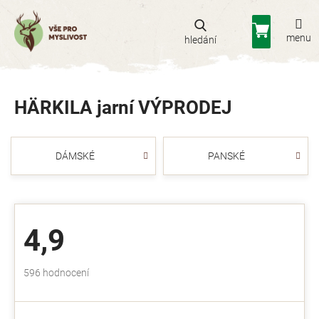
Přejít
na
Nákupní
obsah
košík
HÄRKILA jarní VÝPRODEJ
DÁMSKÉ
PANSKÉ
4,9
Průměrné
596 hodnocení
hodnocení
obchodu
je