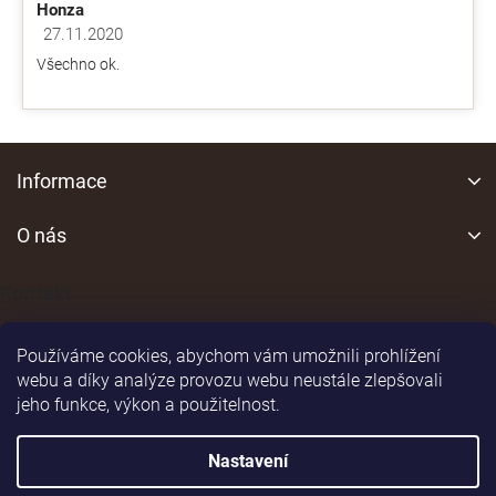
Honza
27.11.2020
Hodnocení obchodu je 5 z 5 hvězdiček.
Všechno ok.
Z
á
Informace
p
a
O nás
t
í
Kontakt
Používáme cookies, abychom vám umožnili prohlížení
webu a díky analýze provozu webu neustále zlepšovali
jeho funkce, výkon a použitelnost.
Shoptet
|
Realizoval
Nastavení