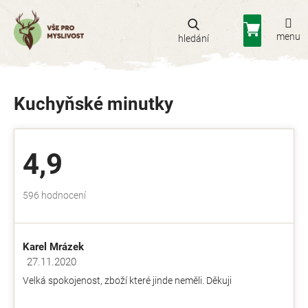
Přejít
na
Nákupní
obsah
košík
Kuchyňské minutky
4,9
Průměrné
596 hodnocení
hodnocení
obchodu
je
Karel Mrázek
4,9
z
27.11.2020
Hodnocení obchodu je 5 z 5 hvězdiček.
5
Velká spokojenost, zboží které jinde neměli. Děkuji
hvězdiček.