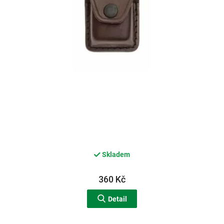
d
u
k
t
ů
Skladem
360 Kč
Detail