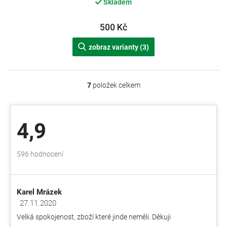
Skladem
500 Kč
zobraz varianty (3)
7
položek celkem
O
v
l
á
4,9
d
a
c
Průměrné
596 hodnocení
í
hodnocení
p
obchodu
r
je
v
Karel Mrázek
4,9
k
z
27.11.2020
y
Hodnocení obchodu je 5 z 5 hvězdiček.
5
v
Velká spokojenost, zboží které jinde neměli. Děkuji
hvězdiček.
ý