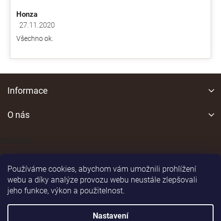
p
Honza
i
s
27.11.2020
Hodnocení obchodu je 5 z 5 hvězdiček.
u
Všechno ok.
Z
á
Informace
p
a
O nás
t
í
Kontakt
Používáme cookies, abychom vám umožnili prohlížení
webu a díky analýze provozu webu neustále zlepšovali
jeho funkce, výkon a použitelnost.
Shoptet
|
Realizoval
Nastavení