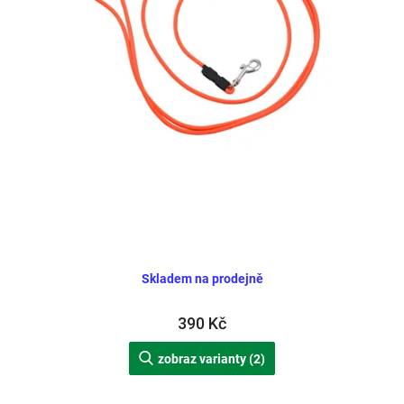
d
u
k
t
ů
Skladem na prodejně
390 Kč
zobraz varianty (2)