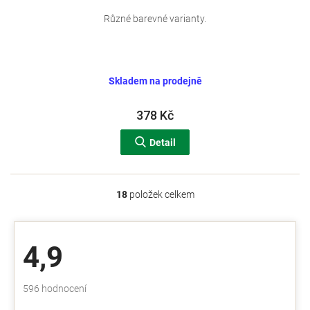
Různé barevné varianty.
Skladem na prodejně
378 Kč
Detail
18
položek celkem
O
v
l
á
4,9
d
a
c
Průměrné
596 hodnocení
í
hodnocení
p