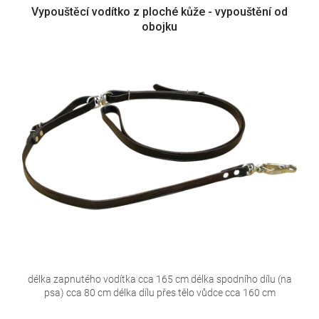
Vypouštěcí vodítko z ploché kůže - vypouštění od
obojku
délka zapnutého vodítka cca 165 cm délka spodního dílu (na
psa) cca 80 cm délka dílu přes tělo vůdce cca 160 cm