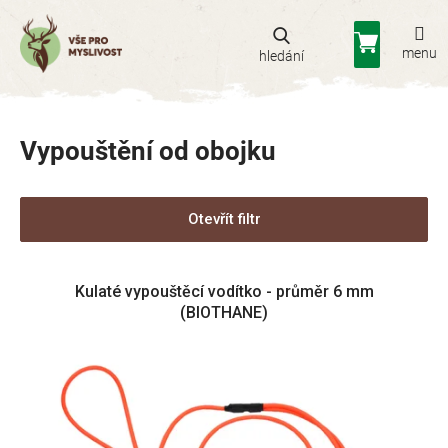
Přejít
na
Nákupní
obsah
košík
Vypouštění od obojku
Otevřít filtr
V
Kulaté vypouštěcí vodítko - průměr 6 mm
ý
(BIOTHANE)
p
i
s
p
r
o