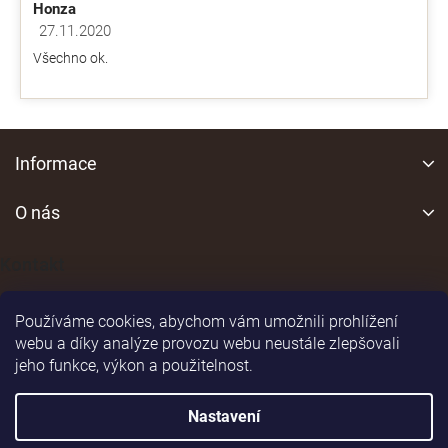
Honza
27.11.2020
Hodnocení obchodu je 5 z 5 hvězdiček.
Všechno ok.
Z
á
Informace
p
a
O nás
t
í
Kontakt
Používáme cookies, abychom vám umožnili prohlížení
webu a díky analýze provozu webu neustále zlepšovali
jeho funkce, výkon a použitelnost.
Shoptet
|
Realizoval
Nastavení