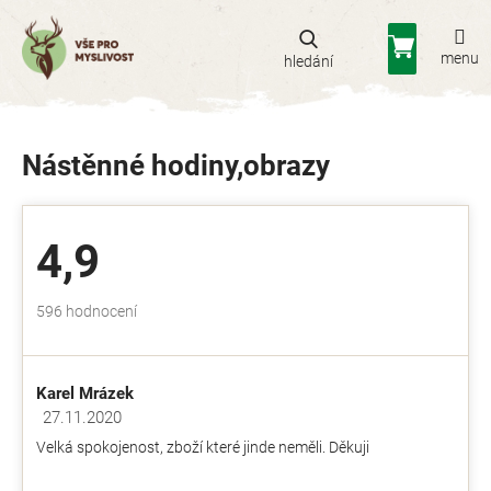
Přejít
na
Nákupní
obsah
košík
Nástěnné hodiny,obrazy
4,9
Průměrné
596 hodnocení
hodnocení
obchodu
je
Karel Mrázek
4,9
z
27.11.2020
Hodnocení obchodu je 5 z 5 hvězdiček.
5
Velká spokojenost, zboží které jinde neměli. Děkuji
hvězdiček.