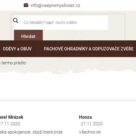
info@vsepromyslivost.cz
Hledat
ODĚVY a OBUV
PACHOVÉ OHRADNÍKY A ODPUZOVAČE ZVĚŘE
a termo prádlo
arel Mrázek
Honza
27.11.2020
27.11.2020
dnocení obchodu je 5 z 5 hvězdiček.
Hodnocení obchodu je 5 z 5 hv
elká spokojenost, zboží které jinde
Všechno ok.