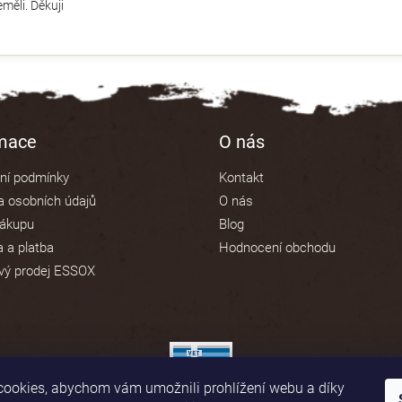
měli. Děkuji
rmace
O nás
ní podmínky
Kontakt
 osobních údajů
O nás
nákupu
Blog
 a platba
Hodnocení obchodu
vý prodej ESSOX
ookies, abychom vám umožnili prohlížení webu a díky