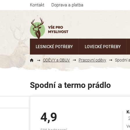
Přejít
Kontakt
Doprava a platba
na
obsah
LESNICKÉ POTŘEBY
LOVECKÉ POTŘEBY
ODĚVY a OBUV
Pracovní oděvy
Spodní 
Spodní a termo prádlo
K
4,9
Ho
V
Průměrné