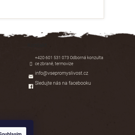
Kontakt
+420 601 531 073 Odborná konzulta
ce zbraně, termovize
info
@
vsepromyslivost.cz
Sledujte nás na facebooku
Souhlasím