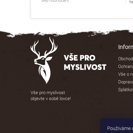
596 hodnocení
ne
hodnocení
obchodu
je
4,9
z
5
Z
hvězdiček.
á
Info
p
Obchod
a
Ochrana
t
Vše o 
í
Doprava
Splátko
Vše pro myslivost
objevte v sobě lovce!
Používáme c