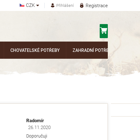
CZK
Registrace
Přihlášení
Nákupní
košík
CHOVATELSKÉ POTŘEBY
ZAHRADNÍ POTŘEBY
Kontak
Radomír
26.11.2020
ězdiček.
Hodnocení obchodu je 5 z 5 hvězdiček.
Doporučuji