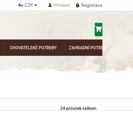
CZK
Registrace
Přihlášení
Nákupní
košík
CHOVATELSKÉ POTŘEBY
ZAHRADNÍ POTŘEBY
Kontak
24
položek celkem