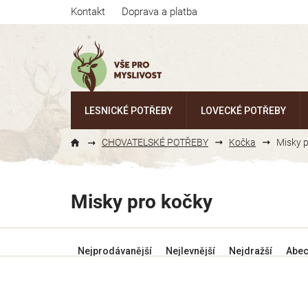
Přejít
Kontakt
Doprava a platba
na
obsah
LESNICKÉ POTŘEBY
LOVECKÉ POTŘEBY
CHOVATELSKÉ POTŘEBY
Kočka
Misky 
Misky pro kočky
Ř
Nejprodávanější
Nejlevnější
Nejdražší
Abe
a
z
e