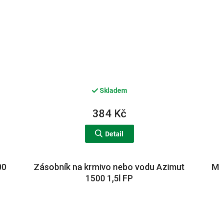
Skladem
384 Kč
Detail
00
Zásobník na krmivo nebo vodu Azimut
M
1500 1,5l FP