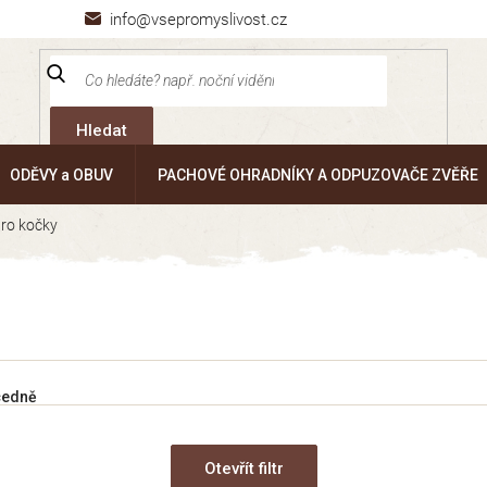
info@vsepromyslivost.cz
Hledat
ODĚVY a OBUV
PACHOVÉ OHRADNÍKY A ODPUZOVAČE ZVĚŘE
pro kočky
cedně
Otevřít filtr