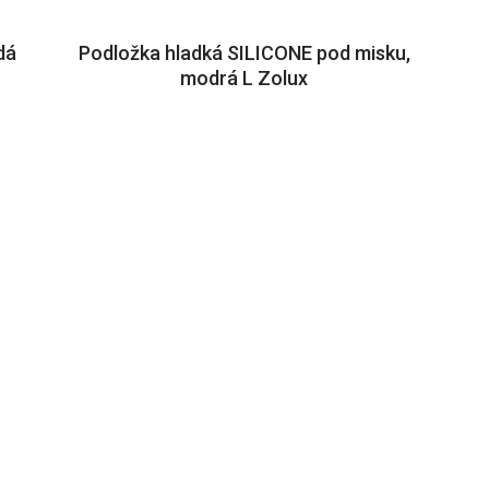
dá
Podložka hladká SILICONE pod misku,
modrá L Zolux