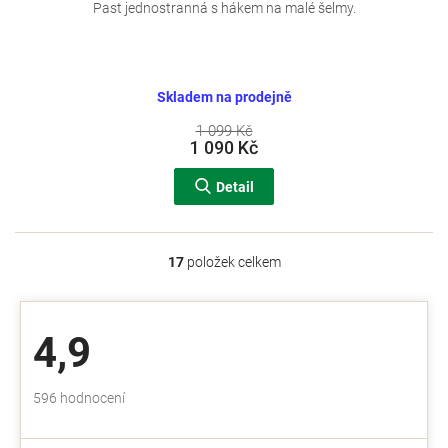
Past jednostranná s hákem na malé šelmy.
Skladem na prodejně
1 099 Kč
1 090 Kč
Detail
17
položek celkem
O
v
l
á
4,9
d
a
c
Průměrné
596 hodnocení
í
hodnocení
p
obchodu
r