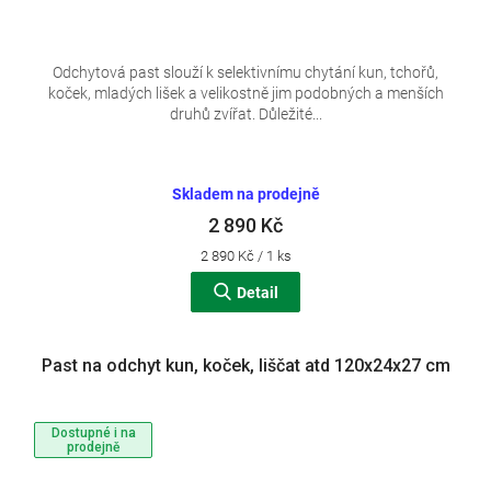
Odchytová past slouží k selektivnímu chytání kun, tchořů,
koček, mladých lišek a velikostně jim podobných a menších
druhů zvířat. Důležité...
Skladem na prodejně
2 890 Kč
Měrná
2 890 Kč / 1 ks
cena:
Detail
Past na odchyt kun, koček, liščat atd 120x24x27 cm
Dostupné i na
prodejně