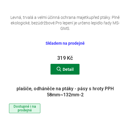
Levná, trvalá a velmi účinná ochrana majetkupřed ptáky. Plně
ekologické, bezúdržbové.Pro lepení je určeno lepidlo řady MS-
GMS.
Skladem na prodejně
319 Kč
Detail
plašiče, odháněče na ptáky - pásy s hroty PPH
58mm~132mm-2
Dostupné i na
prodejně