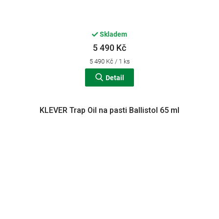
Skladem
5 490 Kč
Měrná
5 490 Kč / 1 ks
cena:
Detail
KLEVER Trap Oil na pasti Ballistol 65 ml