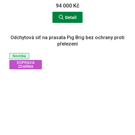
94 000 Kč
Detail
Odchytová síť na prasata Pig Brig bez ochrany proti
přelezení
Novinka
DOPRAVA
ZDARMA