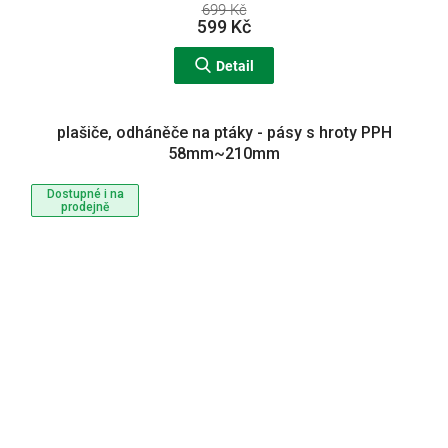
699 Kč
599 Kč
Detail
plašiče, odháněče na ptáky - pásy s hroty PPH
58mm~210mm
Dostupné i na
prodejně