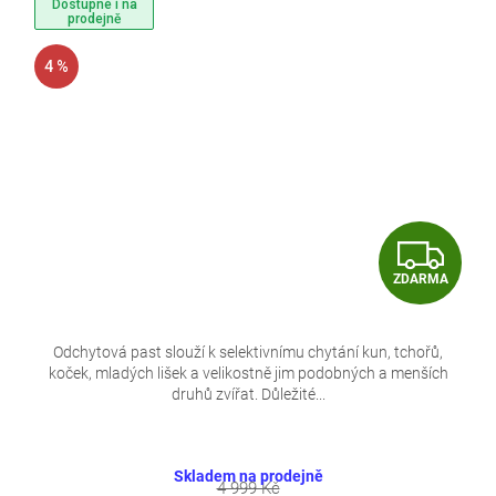
Dostupné i na
prodejně
4 %
Z
ZDARMA
D
A
Odchytová past slouží k selektivnímu chytání kun, tchořů,
koček, mladých lišek a velikostně jim podobných a menších
R
druhů zvířat. Důležité...
M
A
Skladem na prodejně
4 999 Kč