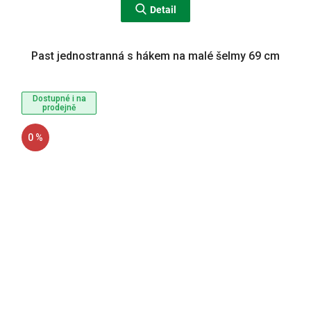
Detail
Past jednostranná s hákem na malé šelmy 69 cm
Dostupné i na
prodejně
0 %