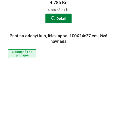
4 785 Kč
Měrná
4 785 Kč / 1 ks
cena:
Detail
Past na odchyt kun, lišek apod. 100X24x27 cm, živá
návnada
Dostupné i na
prodejně