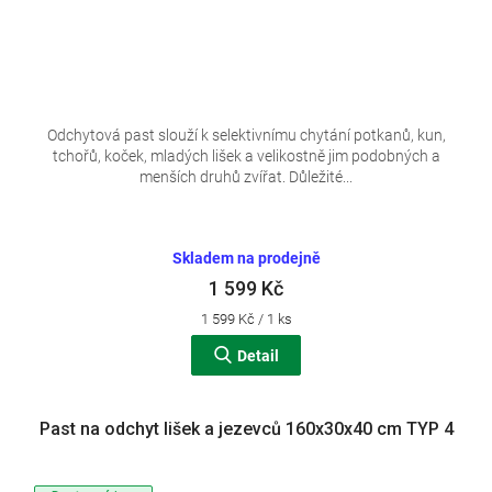
Odchytová past slouží k selektivnímu chytání potkanů, kun,
tchořů, koček, mladých lišek a velikostně jim podobných a
menších druhů zvířat. Důležité...
Skladem na prodejně
1 599 Kč
Měrná
1 599 Kč / 1 ks
cena:
Detail
Past na odchyt lišek a jezevců 160x30x40 cm TYP 4