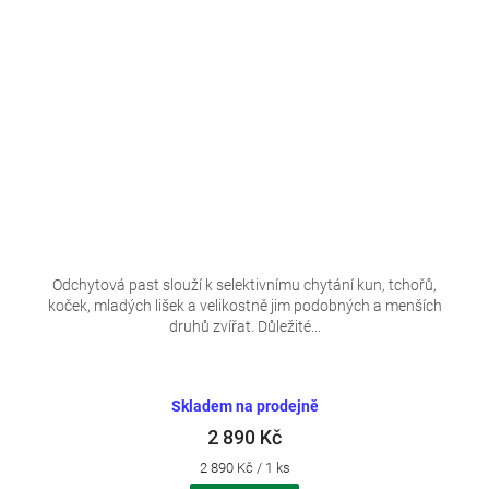
Odchytová past slouží k selektivnímu chytání kun, tchořů,
koček, mladých lišek a velikostně jim podobných a menších
druhů zvířat. Důležité...
Skladem na prodejně
2 890 Kč
Měrná
2 890 Kč / 1 ks
cena: