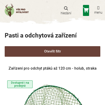
Přejít
na
Nákupní
obsah
košík
Pasti a odchytová zařízení
Otevřít filtr
V
Zařízení pro odchyt ptáků až 120 cm - holub, straka
ý
p
i
Dostupné i na
s
prodejně
p
r
o