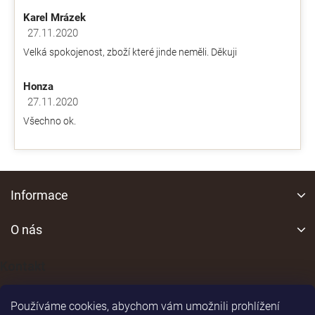
je
v
Karel Mrázek
4,9
k
z
27.11.2020
y
Hodnocení obchodu je 5 z 5 hvězdiček.
5
v
Velká spokojenost, zboží které jinde neměli. Děkuji
hvězdiček.
ý
p
Honza
i
s
27.11.2020
Hodnocení obchodu je 5 z 5 hvězdiček.
u
Všechno ok.
Z
á
Informace
p
a
O nás
t
í
Kontakt
Používáme cookies, abychom vám umožnili prohlížení