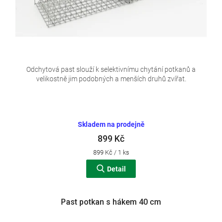
Odchytová past slouží k selektivnímu chytání potkanů a
velikostně jim podobných a menších druhů zvířat.
Skladem na prodejně
899 Kč
Měrná
899 Kč / 1 ks
cena:
Detail
Past potkan s hákem 40 cm