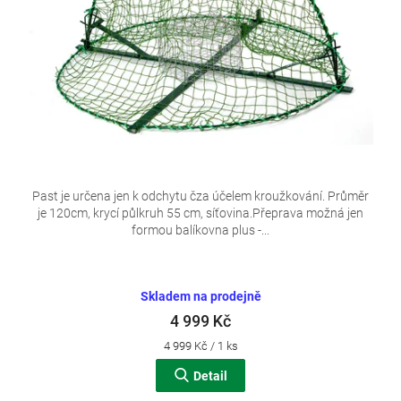
d
u
k
t
ů
Past je určena jen k odchytu čza účelem kroužkování. Průměr
je 120cm, krycí půlkruh 55 cm, síťovina.Přeprava možná jen
formou balíkovna plus -...
Skladem na prodejně
4 999 Kč
Měrná
4 999 Kč / 1 ks
cena:
Detail