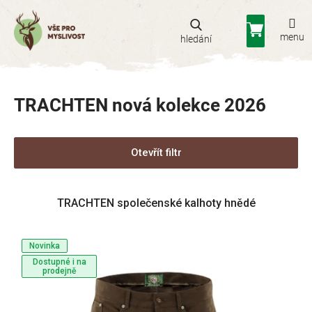
Přejít
na
Nákupní
obsah
košík
TRACHTEN nová kolekce 2026
Otevřít filtr
V
TRACHTEN společenské kalhoty hnědé
ý
p
i
Novinka
s
Dostupné i na
p
prodejně
r
o