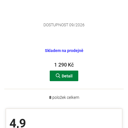
DOSTUPNOST 09/2026
Skladem na prodejně
1 290 Kč
Detail
8
položek celkem
O
v
l
á
4,9
d
a