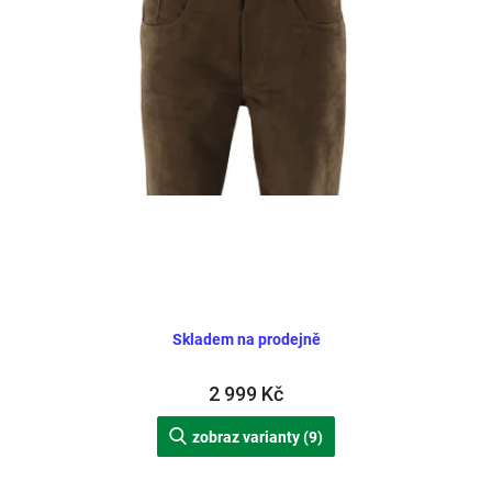
d
u
k
t
ů
Skladem na prodejně
2 999 Kč
zobraz varianty (9)