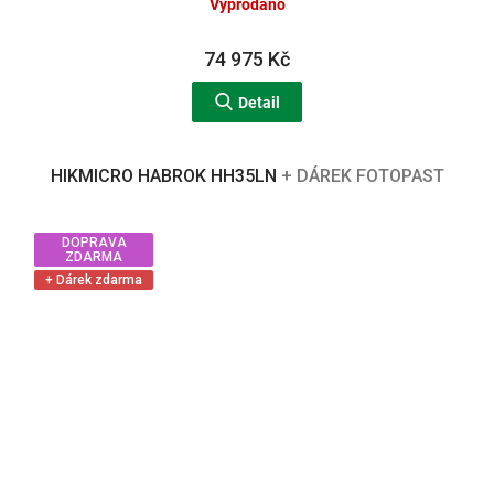
Vyprodáno
74 975 Kč
Detail
HIKMICRO HABROK HH35LN
+ DÁREK FOTOPAST
DOPRAVA
ZDARMA
+ Dárek zdarma