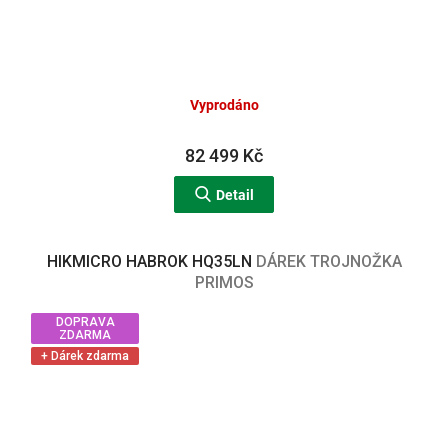
Vyprodáno
82 499 Kč
Detail
HIKMICRO HABROK HQ35LN
DÁREK TROJNOŽKA
PRIMOS
DOPRAVA
ZDARMA
+ Dárek zdarma