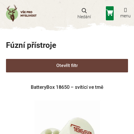
Přejít
na
Nákupní
obsah
košík
Fúzní přístroje
Otevřít filtr
V
BatteryBox 18650 – svítící ve tmě
ý
p
i
s
p
r
o