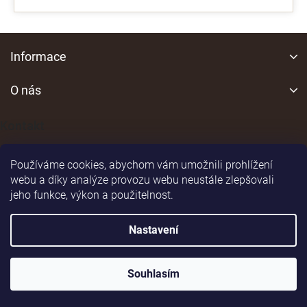
Z
á
Informace
p
a
O nás
t
í
Kontakt
Používáme cookies, abychom vám umožnili prohlížení
webu a díky analýze provozu webu neustále zlepšovali
jeho funkce, výkon a použitelnost.
Shoptet
|
Realizoval
Nastavení
Copyright 2026
vsepromyslivost.eu
. Všechna práva
vyhrazena.
Souhlasím
Upravit nastavení cookies