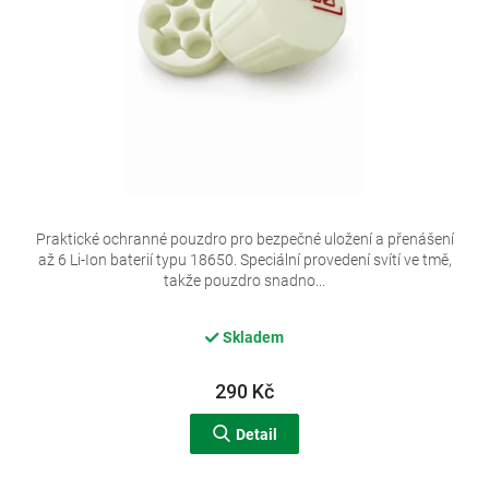
d
u
k
t
ů
Praktické ochranné pouzdro pro bezpečné uložení a přenášení
až 6 Li-Ion baterií typu 18650. Speciální provedení svítí ve tmě,
takže pouzdro snadno...
Skladem
290 Kč
Detail