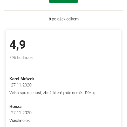
9
položek celkem
O
v
l
á
4,9
d
a
c
Průměrné
596 hodnocení
í
hodnocení
p
obchodu
r
je
v
Karel Mrázek
4,9
k
z
27.11.2020
y
Hodnocení obchodu je 5 z 5 hvězdiček.
5
v
Velká spokojenost, zboží které jinde neměli. Děkuji
hvězdiček.
ý
p
Honza
i
s
27.11.2020
Hodnocení obchodu je 5 z 5 hvězdiček.
u
Všechno ok.