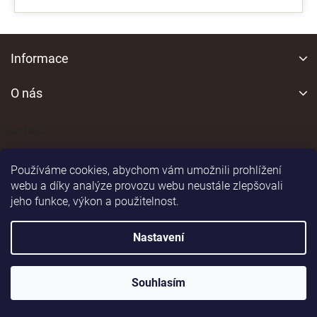
Z
á
Informace
p
a
O nás
t
í
Kontakt
Používáme cookies, abychom vám umožnili prohlížení
webu a díky analýze provozu webu neustále zlepšovali
jeho funkce, výkon a použitelnost.
Shoptet
|
Realizoval
Nastavení
Copyright 2026
vsepromyslivost.eu
. Všechna práva
vyhrazena.
Souhlasím
Upravit nastavení cookies