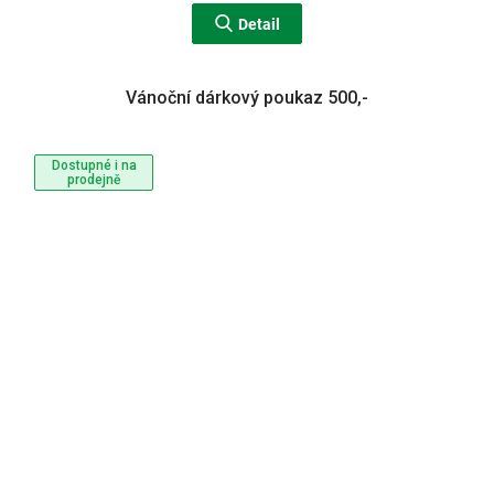
Detail
Vánoční dárkový poukaz 500,-
Dostupné i na
prodejně