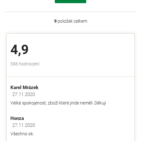
9
položek celkem
O
v
l
á
4,9
d
a
c
Průměrné
596 hodnocení
í
hodnocení
p
obchodu
r
je
v
Karel Mrázek
4,9
k
z
27.11.2020
y
Hodnocení obchodu je 5 z 5 hvězdiček.
5
v
Velká spokojenost, zboží které jinde neměli. Děkuji
hvězdiček.
ý
p
Honza
i
s
27.11.2020
Hodnocení obchodu je 5 z 5 hvězdiček.
u
Všechno ok.