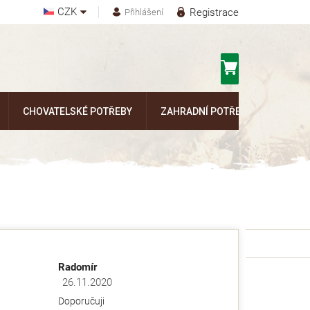
CZK
Registrace
Přihlášení
Nákupní
košík
CHOVATELSKÉ POTŘEBY
ZAHRADNÍ POTŘEBY
Kontak
Radomír
26.11.2020
ězdiček.
Hodnocení obchodu je 5 z 5 hvězdiček.
Doporučuji