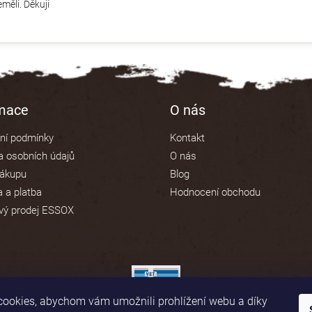
měli. Děkuji
rmace
O nás
ní podmínky
Kontakt
 osobních údajů
O nás
nákupu
Blog
 a platba
Hodnocení obchodu
vý prodej ESSOX
ookies, abychom vám umožnili prohlížení webu a díky