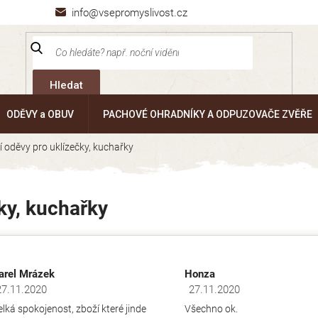
info@vsepromyslivost.cz
Hledat
ODĚVY a OBUV
PACHOVÉ OHRADNÍKY A ODPUZOVAČE ZVĚŘE
 oděvy pro uklízečky, kuchařky
ky, kuchařky
arel Mrázek
Honza
27.11.2020
27.11.2020
dnocení obchodu je 5 z 5 hvězdiček.
Hodnocení obchodu je 5 z 5 hv
elká spokojenost, zboží které jinde
Všechno ok.