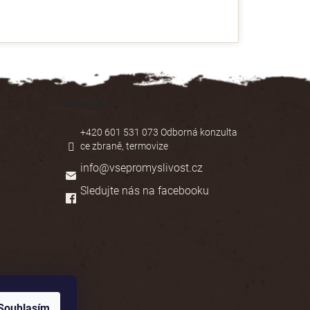
Kontakt
+420 601 531 073 Odborná konzulta
ce zbraně, termovize
info
@
vsepromyslivost.cz
Sledujte nás na facebooku
Souhlasím