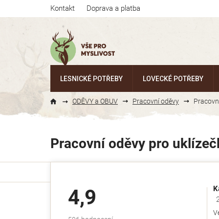
Přejít
Kontakt
Doprava a platba
na
obsah
LESNICKÉ POTŘEBY
LOVECKÉ POTŘEBY
ODĚVY a OBUV
Pracovní oděvy
Pracovní
Pracovní oděvy pro uklízeč
K
4,9
Ho
V
Průměrné