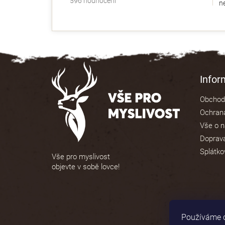
596 hodnocení
ne
hodnocení
obchodu
je
4,9
z
5
Z
hvězdiček.
á
Info
p
Obchod
a
Ochrana
t
Vše o 
í
Doprava
Splátko
Vše pro myslivost
objevte v sobě lovce!
Používáme c