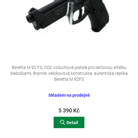
d
u
k
t
ů
Beretta M 92 FS, CO2 vzduchové pistole pro terčovou střelbu
diabolkami, 8ranné, celokovová konstrukce, autentická replika
Beretta M 92FS
Skladem na prodejně
5 390 Kč
Detail