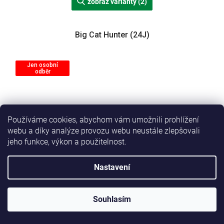
zobraz varianty (2)
Big Cat Hunter (24J)
Jen osobní
odběr
Používáme cookies, abychom vám umožnili prohlížení
webu a díky analýze provozu webu neustále zlepšovali
jeho funkce, výkon a použitelnost.
Nastavení
Souhlasím