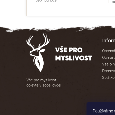
596 hodnocení
ne
hodnocení
obchodu
je
4,9
z
5
Z
hvězdiček.
á
Info
p
Obchod
a
Ochrana
t
Vše o 
í
Doprava
Splátko
Vše pro myslivost
objevte v sobě lovce!
Používáme c