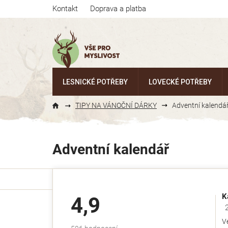
Přejít
Kontakt
Doprava a platba
na
obsah
LESNICKÉ POTŘEBY
LOVECKÉ POTŘEBY
TIPY NA VÁNOČNÍ DÁRKY
Adventní kalendá
Adventní kalendář
K
4,9
Ho
V
Průměrné