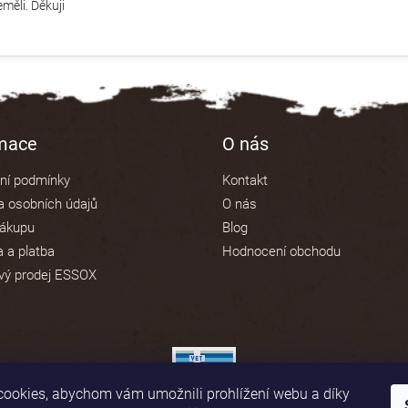
měli. Děkuji
rmace
O nás
ní podmínky
Kontakt
 osobních údajů
O nás
nákupu
Blog
 a platba
Hodnocení obchodu
vý prodej ESSOX
ookies, abychom vám umožnili prohlížení webu a díky