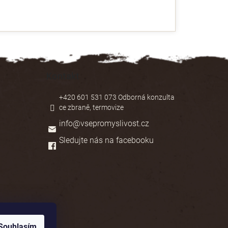
Kontakt
+420 601 531 073 Odborná konzulta
ce zbraně, termovize
info
@
vsepromyslivost.cz
Sledujte nás na facebooku
Souhlasím