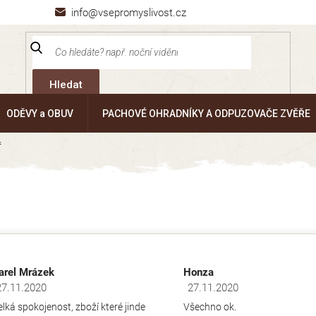
info@vsepromyslivost.cz
Hledat
ODĚVY a OBUV
PACHOVÉ OHRADNÍKY A ODPUZOVAČE ZVĚŘE
ř
arel Mrázek
Honza
27.11.2020
27.11.2020
dnocení obchodu je 5 z 5 hvězdiček.
Hodnocení obchodu je 5 z 5 hv
elká spokojenost, zboží které jinde
Všechno ok.