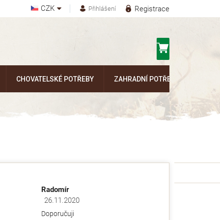
CZK
Registrace
Přihlášení
Nákupní
košík
CHOVATELSKÉ POTŘEBY
ZAHRADNÍ POTŘEBY
Kontak
Radomír
26.11.2020
ězdiček.
Hodnocení obchodu je 5 z 5 hvězdiček.
Doporučuji