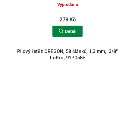
Vyprodáno
278 Kč
Detail
Pilový řetěz OREGON, 58 článků, 1,3 mm, .3/8"
LoPro; 91P058E