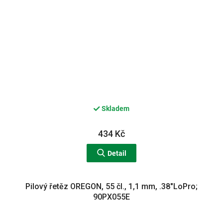
Skladem
434 Kč
Detail
Pilový řetěz OREGON, 55 čl., 1,1 mm, .38"LoPro;
90PX055E