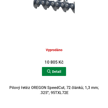
Vyprodáno
10 805 Kč
Detail
Pilový řetěz OREGON SpeedCut; 72 článků; 1,3 mm;
.325"; 95TXL72E