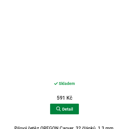
Skladem
591 Kč
Detail
Pilový řetěz OREGON Carver, 32 článků, 1,3 mm,