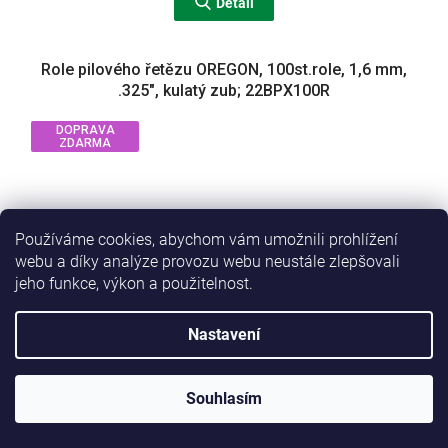
Detail
Role pilového řetězu OREGON, 100st.role, 1,6 mm,
.325", kulatý zub; 22BPX100R
DOPRAVA
ZDARMA
Používáme cookies, abychom vám umožnili prohlížení
webu a díky analýze provozu webu neustále zlepšovali
jeho funkce, výkon a použitelnost.
Nastavení
Souhlasím