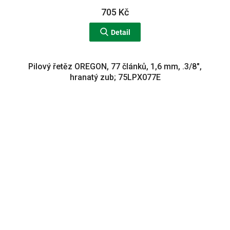
705 Kč
Detail
Pilový řetěz OREGON, 77 článků, 1,6 mm, .3/8",
hranatý zub; 75LPX077E