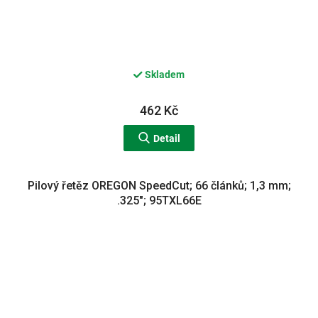
Skladem
462 Kč
Detail
Pilový řetěz OREGON SpeedCut; 66 článků; 1,3 mm;
.325"; 95TXL66E