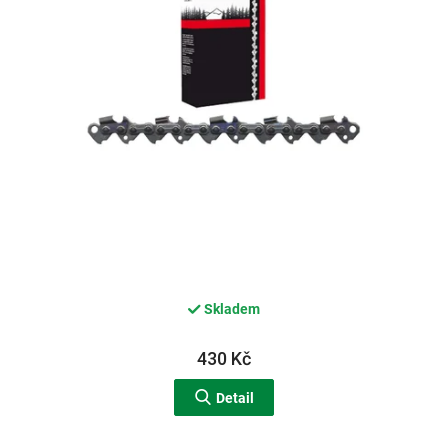
d
u
k
t
ů
Skladem
430 Kč
Detail