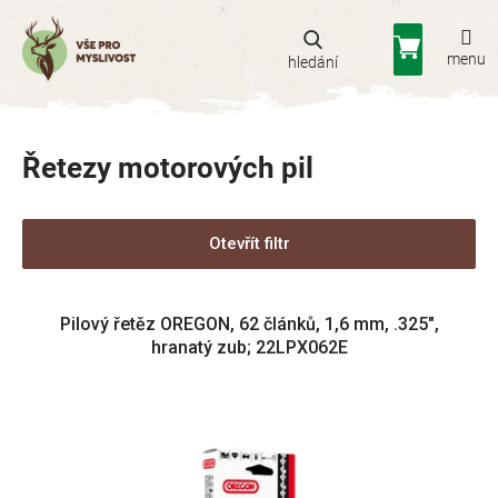
Přejít
na
Nákupní
obsah
košík
Řetezy motorových pil
Otevřít filtr
V
Pilový řetěz OREGON, 62 článků, 1,6 mm, .325",
ý
hranatý zub; 22LPX062E
p
i
s
p
r
o