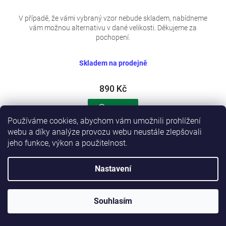
V případě, že vámi vybraný vzor nebude skladem, nabídneme
vám možnou alternativu v dané velikosti. Děkujeme za
pochopení.
Skladem na prodejně
890 Kč
Detail
Používáme cookies, abychom vám umožnili prohlížení
webu a díky analýze provozu webu neustále zlepšovali
Mikina s potiskem WADERA 98/104
jeho funkce, výkon a použitelnost.
Nastavení
Dostupné i na
prodejně
Souhlasím