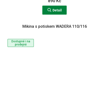
890 Kč
Detail
Mikina s potiskem WADERA 110/116
Dostupné i na
prodejně