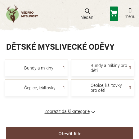
Přejít
na
Nákupní
obsah
košík
DĚTSKÉ MYSLIVECKÉ ODĚVY
Bundy a mikiny pro
Bundy a mikiny
děti
Čepice, kšiltovky
Čepice, kšiltovky
pro děti
Zobrazit další kategorie
Otevřít filtr