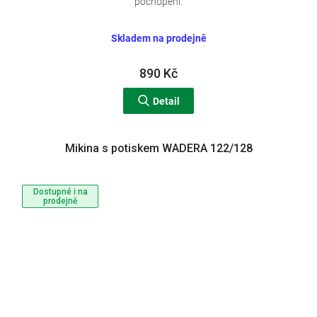
pochopení.
Skladem na prodejně
890 Kč
Detail
Mikina s potiskem WADERA 122/128
Dostupné i na
prodejně