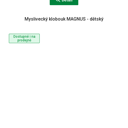
Detail
Myslivecký klobouk MAGNUS - dětský
Dostupné i na
prodejně