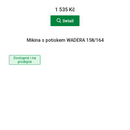
1 535 Kč
Detail
Mikina s potiskem WADERA 158/164
Dostupné i na
prodejně