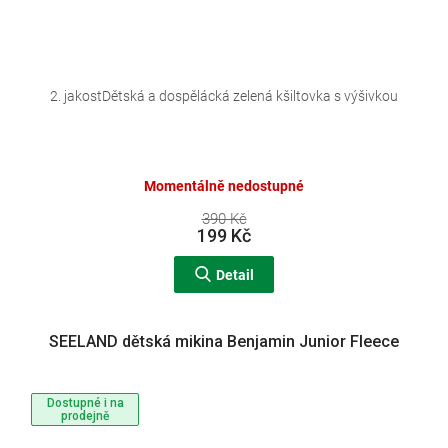
2. jakostDětská a dospělácká zelená kšiltovka s výšivkou
Momentálně nedostupné
390 Kč
199 Kč
Detail
SEELAND dětská mikina Benjamin Junior Fleece
Dostupné i na
prodejně