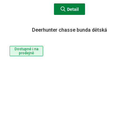
Detail
Deerhunter chasse bunda dětská
Dostupné i na
prodejně