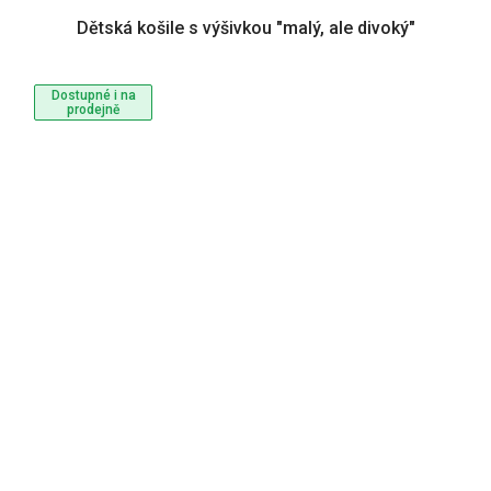
Dětská košile s výšivkou "malý, ale divoký"
Dostupné i na
prodejně