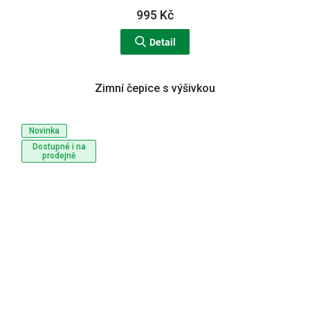
995 Kč
Detail
Zimní čepice s výšivkou
Novinka
Dostupné i na
prodejně