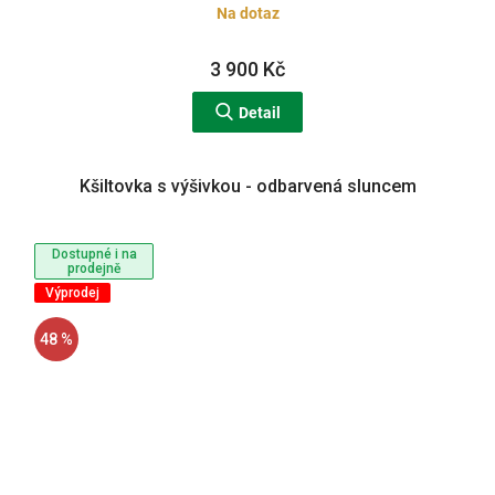
Na dotaz
3 900 Kč
Detail
Kšiltovka s výšivkou - odbarvená sluncem
Dostupné i na
prodejně
Výprodej
48 %