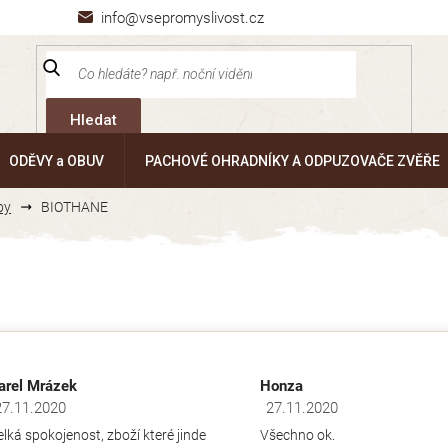
info@vsepromyslivost.cz
Hledat
ODĚVY a OBUV
PACHOVÉ OHRADNÍKY A ODPUZOVAČE ZVĚŘE
by
BIOTHANE
arel Mrázek
Honza
27.11.2020
27.11.2020
dnocení obchodu je 5 z 5 hvězdiček.
Hodnocení obchodu je 5 z 5 hv
elká spokojenost, zboží které jinde
Všechno ok.