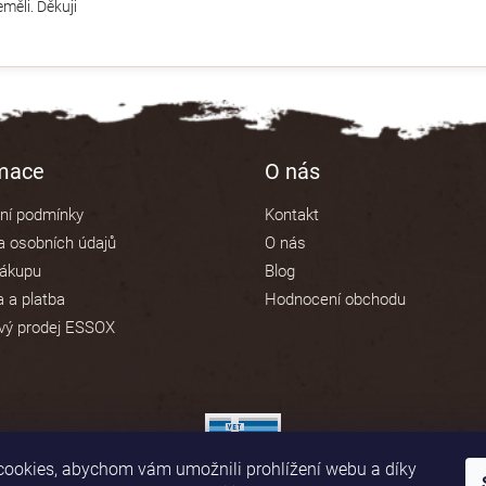
měli. Děkuji
rmace
O nás
ní podmínky
Kontakt
 osobních údajů
O nás
nákupu
Blog
 a platba
Hodnocení obchodu
vý prodej ESSOX
ookies, abychom vám umožnili prohlížení webu a díky