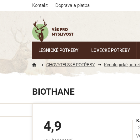
Přejít
Kontakt
Doprava a platba
na
obsah
LESNICKÉ POTŘEBY
LOVECKÉ POTŘEBY
CHOVATELSKÉ POTŘEBY
Kynologické potře
BIOTHANE
K
4,9
Ho
V
Průměrné