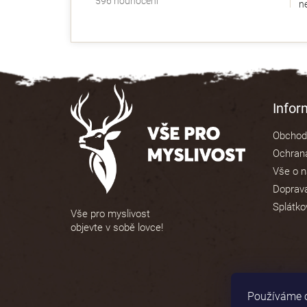
596 hodnocení
ne
hodnocení
obchodu
je
4,9
z
5
Z
hvězdiček.
á
Info
p
Obchod
a
Ochrana
t
Vše o 
í
Doprava
Splátko
Vše pro myslivost
objevte v sobě lovce!
Používáme c