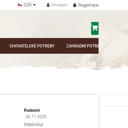
CZK
Registrace
Přihlášení
Nákupní
košík
CHOVATELSKÉ POTŘEBY
ZAHRADNÍ POTŘEBY
Kontak
Radomír
26.11.2020
ězdiček.
Hodnocení obchodu je 5 z 5 hvězdiček.
Doporučuji