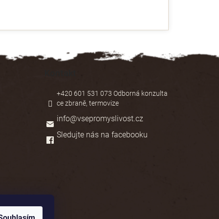
Kontakt
+420 601 531 073 Odborná konzulta
ce zbraně, termovize
info
@
vsepromyslivost.cz
Sledujte nás na facebooku
Souhlasím