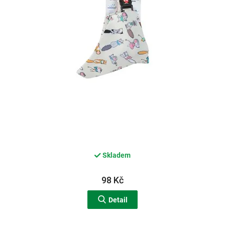
d
u
k
t
ů
Skladem
98 Kč
Detail