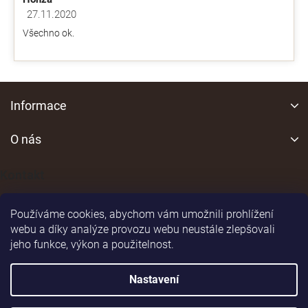
i
s
27.11.2020
Hodnocení obchodu je 5 z 5 hvězdiček.
u
Všechno ok.
Z
á
Informace
p
a
O nás
t
í
Kontakt
Používáme cookies, abychom vám umožnili prohlížení
webu a díky analýze provozu webu neustále zlepšovali
jeho funkce, výkon a použitelnost.
Shoptet
|
Realizoval
Nastavení