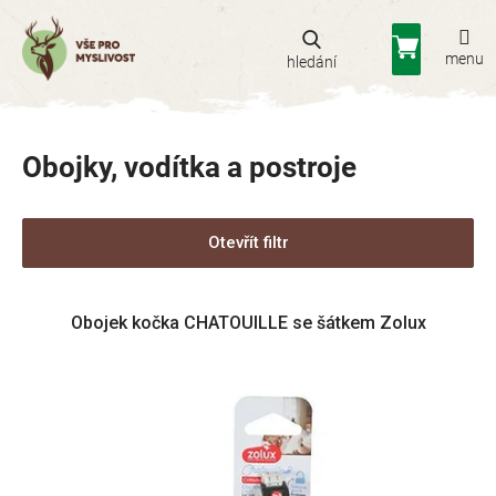
Přejít
na
Nákupní
obsah
košík
Obojky, vodítka a postroje
Otevřít filtr
V
Obojek kočka CHATOUILLE se šátkem Zolux
ý
p
i
s
p
r
o