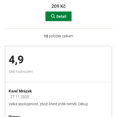
209 Kč
Detail
12
položek celkem
O
v
l
á
4,9
d
a
c
Průměrné
596 hodnocení
í
hodnocení
p
obchodu
r
je
v
Karel Mrázek
4,9
k
z
27.11.2020
y
Hodnocení obchodu je 5 z 5 hvězdiček.
5
v
Velká spokojenost, zboží které jinde neměli. Děkuji
hvězdiček.
ý
p
Honza