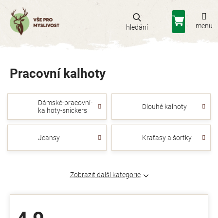
Přejít
na
Nákupní
obsah
košík
Pracovní kalhoty
Dámské-pracovní-
Dlouhé kalhoty
kalhoty-snickers
Jeansy
Kraťasy a šortky
Zobrazit další kategorie