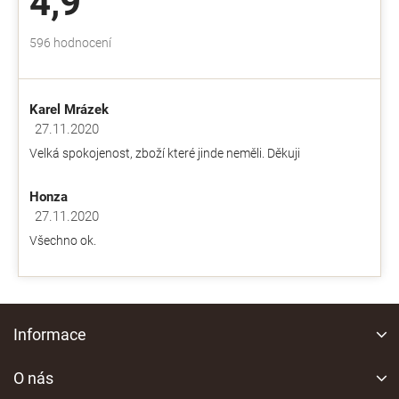
4,9
Průměrné
596 hodnocení
hodnocení
obchodu
je
Karel Mrázek
4,9
z
27.11.2020
Hodnocení obchodu je 5 z 5 hvězdiček.
5
Velká spokojenost, zboží které jinde neměli. Děkuji
hvězdiček.
Honza
27.11.2020
Hodnocení obchodu je 5 z 5 hvězdiček.
Všechno ok.
Z
á
Informace
p
a
O nás
t