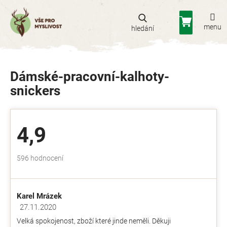
Přejít
na
Nákupní
obsah
košík
Dámské-pracovní-kalhoty-
snickers
4,9
Průměrné
596 hodnocení
hodnocení
obchodu
je
Karel Mrázek
4,9
z
27.11.2020
Hodnocení obchodu je 5 z 5 hvězdiček.
5
Velká spokojenost, zboží které jinde neměli. Děkuji
hvězdiček.