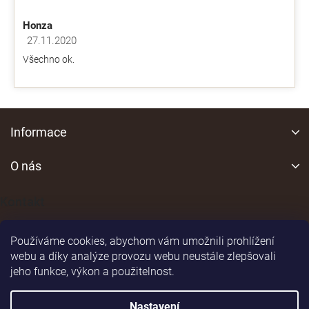
Honza
27.11.2020
Hodnocení obchodu je 5 z 5 hvězdiček.
Všechno ok.
Z
á
Informace
p
a
O nás
t
í
Kontakt
Používáme cookies, abychom vám umožnili prohlížení
webu a díky analýze provozu webu neustále zlepšovali
jeho funkce, výkon a použitelnost.
Shoptet
|
Realizoval
Nastavení