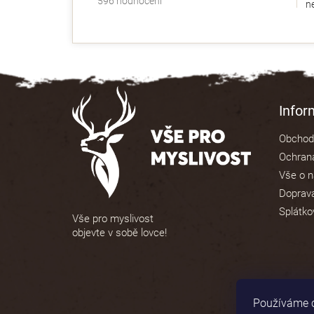
596 hodnocení
ne
hodnocení
obchodu
je
4,9
z
5
Z
hvězdiček.
á
Info
p
Obchod
a
Ochrana
t
Vše o 
í
Doprava
Splátko
Vše pro myslivost
objevte v sobě lovce!
Používáme c