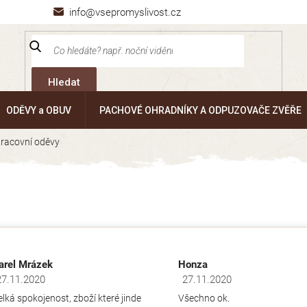
info@vsepromyslivost.cz
Hledat
ODĚVY a OBUV
PACHOVÉ OHRADNÍKY A ODPUZOVAČE ZVĚŘE
pracovní oděvy
arel Mrázek
Honza
27.11.2020
27.11.2020
dnocení obchodu je 5 z 5 hvězdiček.
Hodnocení obchodu je 5 z 5 hv
elká spokojenost, zboží které jinde
Všechno ok.