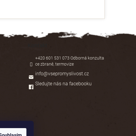
Kontakt
+420 601 531 073 Odborná konzulta
ce zbraně, termovize
info
@
vsepromyslivost.cz
Sledujte nás na facebooku
Souhlasím