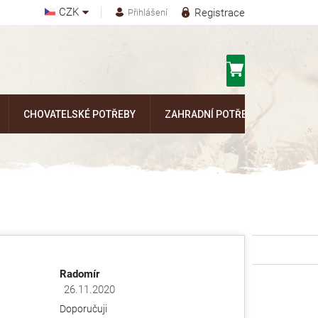
CZK
Registrace
Přihlášení
Nákupní
košík
CHOVATELSKÉ POTŘEBY
ZAHRADNÍ POTŘEBY
Kontak
Radomír
26.11.2020
ězdiček.
Hodnocení obchodu je 5 z 5 hvězdiček.
Doporučuji