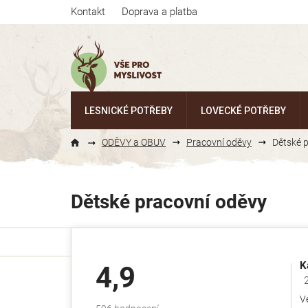
Přejít
Kontakt
Doprava a platba
na
obsah
LESNICKÉ POTŘEBY
LOVECKÉ POTŘEBY
ODĚVY a OBUV
Pracovní oděvy
Dětské 
Dětské pracovní oděvy
K
4,9
Ho
V
Průměrné