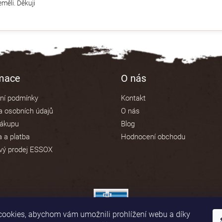
měli. Děkuji
rmace
O nás
ní podmínky
Kontakt
 osobních údajů
O nás
nákupu
Blog
 a platba
Hodnocení obchodu
vý prodej ESSOX
ookies, abychom vám umožnili prohlížení webu a díky