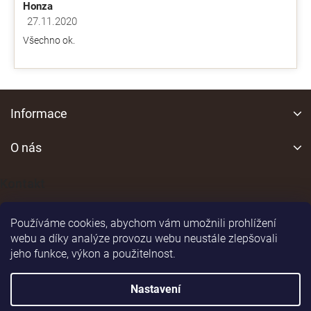
Honza
27.11.2020
Hodnocení obchodu je 5 z 5 hvězdiček.
Všechno ok.
Z
á
Informace
p
a
O nás
t
í
Kontakt
Používáme cookies, abychom vám umožnili prohlížení
webu a díky analýze provozu webu neustále zlepšovali
jeho funkce, výkon a použitelnost.
Shoptet
|
Realizoval
Nastavení