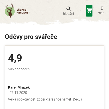
Přejít
na
Nákupní
obsah
košík
Oděvy pro svářeče
4,9
Průměrné
596 hodnocení
hodnocení
obchodu
je
Karel Mrázek
4,9
z
27.11.2020
Hodnocení obchodu je 5 z 5 hvězdiček.
5
Velká spokojenost, zboží které jinde neměli. Děkuji
hvězdiček.