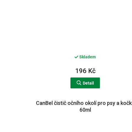
Skladem
196 Kč
Detail
CanBel čistič očního okolí pro psy a koč
60ml