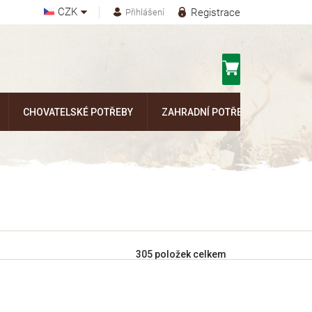
CZK
Registrace
Přihlášení
Nákupní
košík
CHOVATELSKÉ POTŘEBY
ZAHRADNÍ POTŘEBY
Kontak
305
položek celkem