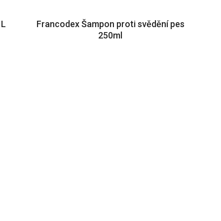
 L
Francodex Šampon proti svědění pes
250ml