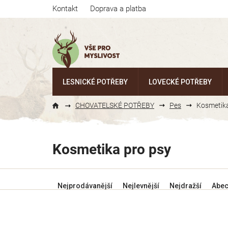
Přejít
Kontakt
Doprava a platba
na
obsah
LESNICKÉ POTŘEBY
LOVECKÉ POTŘEBY
CHOVATELSKÉ POTŘEBY
Pes
Kosmetika
Kosmetika pro psy
Ř
Nejprodávanější
Nejlevnější
Nejdražší
Abe
a
z
e