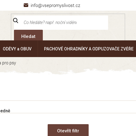
info@vsepromyslivost.cz
Hledat
ODĚVY a OBUV
PACHOVÉ OHRADNÍKY A ODPUZOVAČE ZVĚŘE
 pro psy
cedně
Otevřít filtr