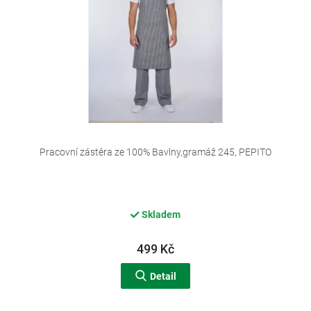
d
u
k
t
ů
Pracovní zástěra ze 100% Bavlny,gramáž 245, PEPITO
Skladem
499 Kč
Detail