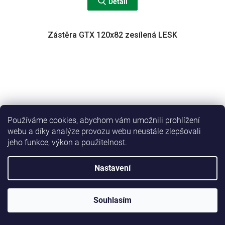
Detail
Zástěra GTX 120x82 zesílená LESK
Používáme cookies, abychom vám umožnili prohlížení
webu a díky analýze provozu webu neustále zlepšovali
jeho funkce, výkon a použitelnost.
Nastavení
Souhlasím
Pracovní zástěra jednostranně nánosovaná-gumotextilní,