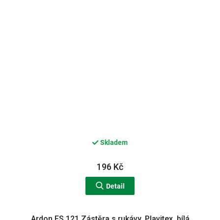
Skladem
196 Kč
Detail
Ardon FS 121 Zástěra s rukávy, Plavitex, bílá