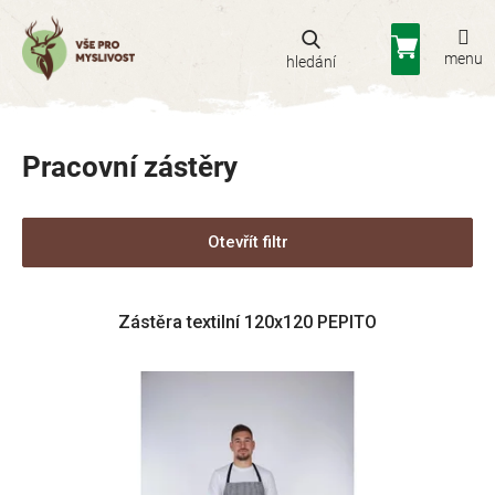
Přejít
na
Nákupní
obsah
košík
Pracovní zástěry
Otevřít filtr
V
Zástěra textilní 120x120 PEPITO
ý
p
i
s
p
r
o