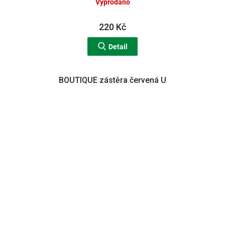
Vyprodáno
220 Kč
Detail
BOUTIQUE zástěra červená U