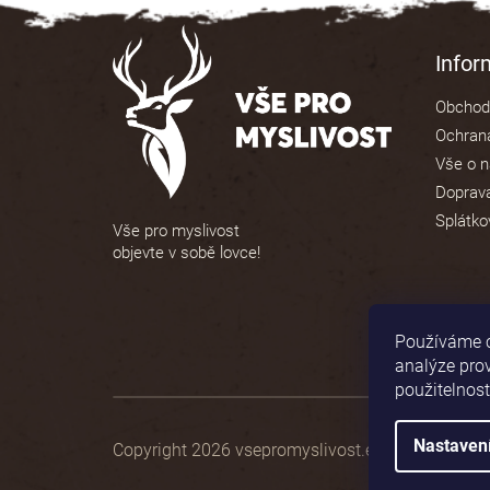
5
Z
hvězdiček.
á
Info
p
Obchod
a
Ochrana
t
Vše o 
í
Doprava
Splátko
Vše pro myslivost
objevte v sobě lovce!
Používáme c
analýze pro
použitelnost
Nastaven
Copyright 2026
vsepromyslivost.eu
. Všechna pr