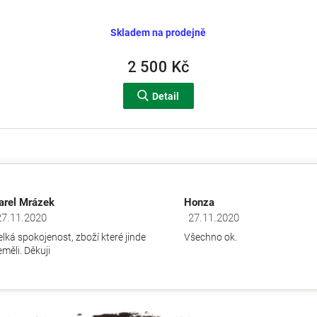
Skladem na prodejně
2 500 Kč
Detail
O
v
l
á
d
arel Mrázek
Honza
a
27.11.2020
27.11.2020
dnocení obchodu je 5 z 5 hvězdiček.
Hodnocení obchodu je 5 z 5 hv
c
elká spokojenost, zboží které jinde
Všechno ok.
í
měli. Děkuji
p
r
v
k
y