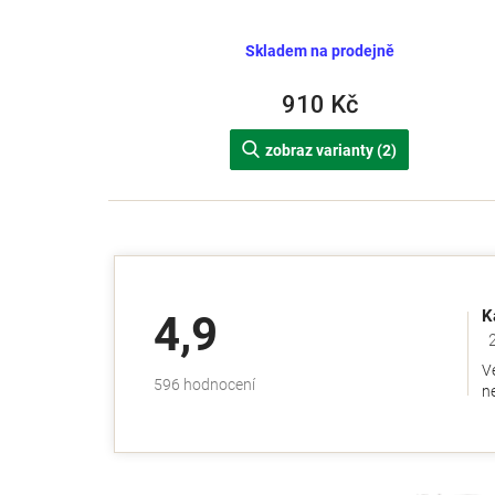
Skladem na prodejně
910 Kč
zobraz varianty (2)
K
4,9
Ho
V
Průměrné
596 hodnocení
ne
hodnocení
obchodu
je
4,9
z