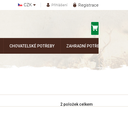
CZK
Registrace
Přihlášení
Nákupní
košík
CHOVATELSKÉ POTŘEBY
ZAHRADNÍ POTŘEBY
Kontak
2
položek celkem