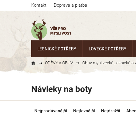
Přejít
Kontakt
Doprava a platba
na
obsah
LESNICKÉ POTŘEBY
LOVECKÉ POTŘEBY
ODĚVY a OBUV
Obuv myslivecká, lesnická a
Návleky na boty
Ř
Nejprodávanější
Nejlevnější
Nejdražší
Abe
a
z
e