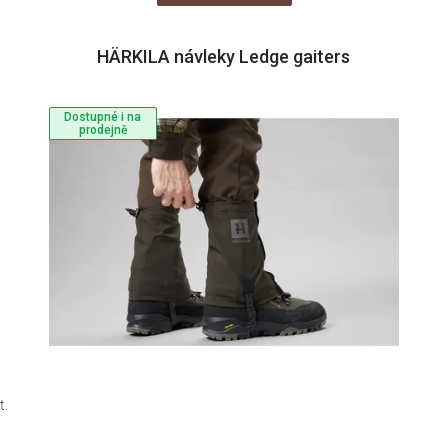
HÄRKILA návleky Ledge gaiters
Dostupné i na
prodejně
t.