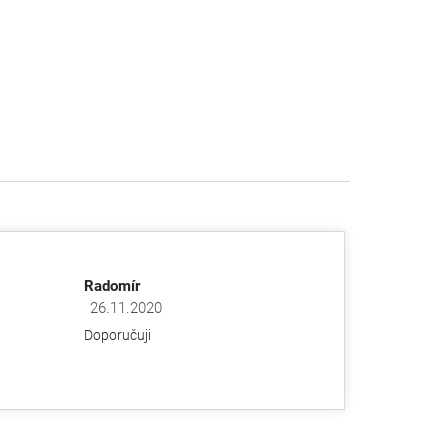
Radomír
26.11.2020
ězdiček.
Hodnocení obchodu je 5 z 5 hvězdiček.
Doporučuji