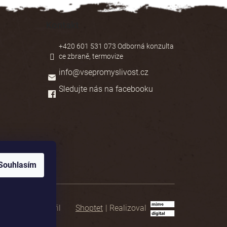
Kontakt
+420 601 531 073 Odborná konzulta
ce zbraně, termovize
info
@
vsepromyslivost.cz
Sledujte nás na facebooku
Souhlasím
Shoptet
|
Realizoval