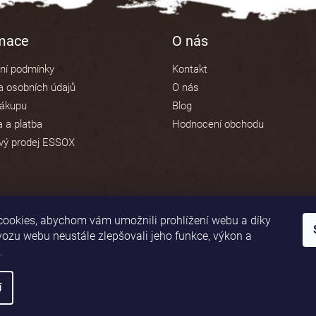
v
ý
p
rmace
O nás
i
s
ní podmínky
Kontakt
u
 osobních údajů
O nás
nákupu
Blog
 a platba
Hodnocení obchodu
vý prodej ESSOX
ookies, abychom vám umožnili prohlížení webu a díky
vozu webu neustále zlepšovali jeho funkce, výkon a
.
í
áva vyhrazena.
Upravit nastavení cookies