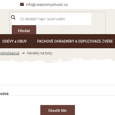
info@vsepromyslivost.cz
Hledat
ODĚVY a OBUV
PACHOVÉ OHRADNÍKY A ODPUZOVAČE ZVĚŘE
 volnočasová
Návleky na boty
cedně
Otevřít filtr