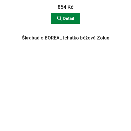
854 Kč
Detail
Škrabadlo BOREAL lehátko béžová Zolux