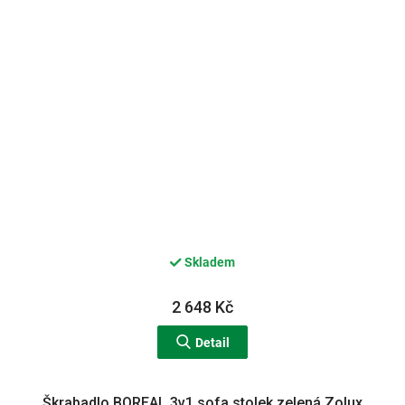
Skladem
2 648 Kč
Detail
Škrabadlo BOREAL 3v1 sofa stolek zelená Zolux