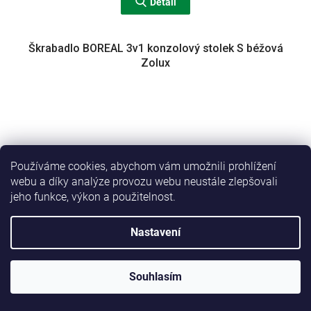
Detail
Škrabadlo BOREAL 3v1 konzolový stolek S béžová
Zolux
Používáme cookies, abychom vám umožnili prohlížení
webu a díky analýze provozu webu neustále zlepšovali
jeho funkce, výkon a použitelnost.
Nastavení
Souhlasím