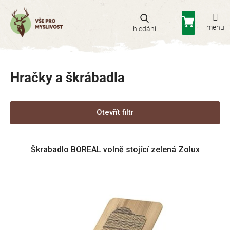
Přejít
na
Nákupní
obsah
košík
Hračky a škrábadla
Otevřít filtr
V
Škrabadlo BOREAL volně stojící zelená Zolux
ý
p
i
s
p
r
o