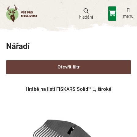
Přejít
na
Nákupní
obsah
košík
Nářadí
Otevřít filtr
V
Hrábě na listí FISKARS Solid™ L, široké
ý
p
i
s
p
r
o