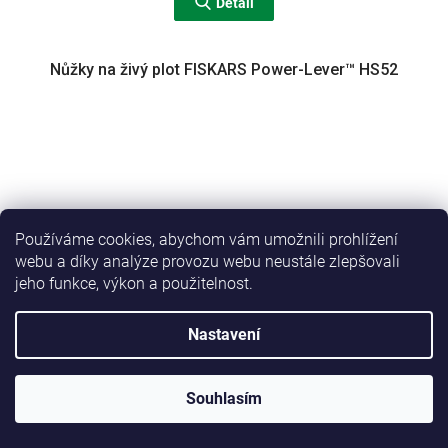
Detail
Nůžky na živý plot FISKARS Power-Lever™ HS52
Používáme cookies, abychom vám umožnili prohlížení
webu a díky analýze provozu webu neustále zlepšovali
jeho funkce, výkon a použitelnost.
Nastavení
Souhlasím