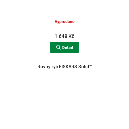
Vyprodáno
1 648 Kč
Detail
Rovný rýč FISKARS Solid™