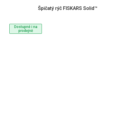
Špičatý rýč FISKARS Solid™
Dostupné i na
prodejně