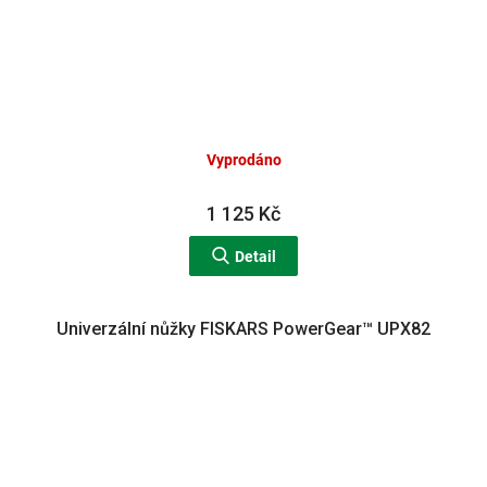
Vyprodáno
1 125 Kč
Detail
Univerzální nůžky FISKARS PowerGear™ UPX82