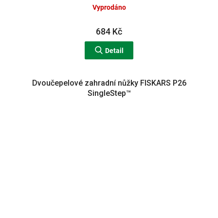
Vyprodáno
684 Kč
Detail
Dvoučepelové zahradní nůžky FISKARS P26
SingleStep™