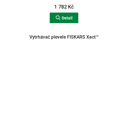
1 782 Kč
Detail
Vytrhávač plevele FISKARS Xact™