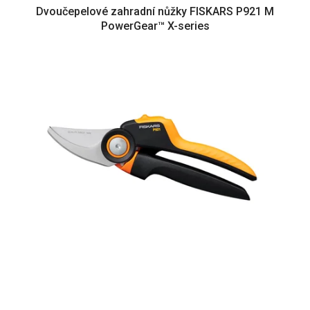
Dvoučepelové zahradní nůžky FISKARS P921 M
PowerGear™ X-series