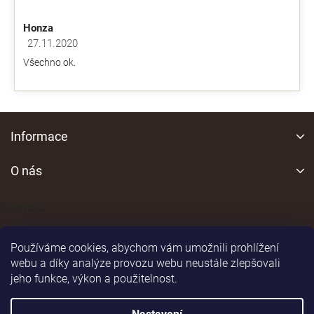
ý
p
Honza
i
s
27.11.2020
Hodnocení obchodu je 5 z 5 hvězdiček.
u
Všechno ok.
Z
á
Informace
p
a
O nás
t
í
Kontakt
Používáme cookies, abychom vám umožnili prohlížení
webu a díky analýze provozu webu neustále zlepšovali
jeho funkce, výkon a použitelnost.
Shoptet
|
Realizoval