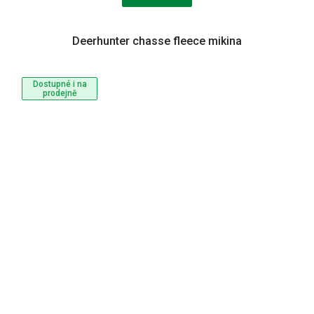
Deerhunter chasse fleece mikina
Dostupné i na
prodejně