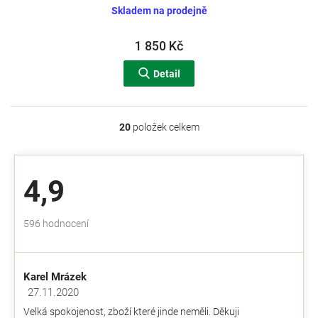
Skladem na prodejně
1 850 Kč
Detail
20
položek celkem
O
v
l
á
4,9
d
a
c
Průměrné
596 hodnocení
í
hodnocení
p
obchodu
r
je
v
Karel Mrázek
4,9
k
z
27.11.2020
y
Hodnocení obchodu je 5 z 5 hvězdiček.
5
v
Velká spokojenost, zboží které jinde neměli. Děkuji
hvězdiček.