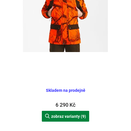
d
u
k
t
ů
Skladem na prodejně
6 290 Kč
zobraz varianty (9)