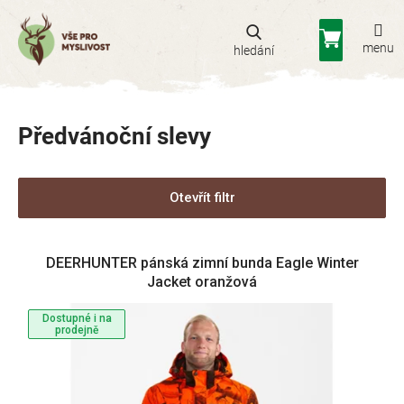
Přejít
na
Nákupní
obsah
košík
Předvánoční slevy
Otevřít filtr
V
DEERHUNTER pánská zimní bunda Eagle Winter
ý
Jacket oranžová
p
i
Dostupné i na
s
prodejně
p
r
o