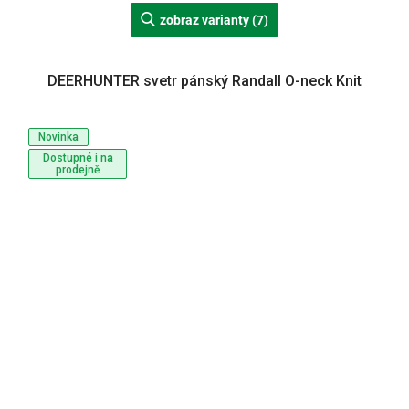
zobraz varianty (7)
DEERHUNTER svetr pánský Randall O-neck Knit
Novinka
Dostupné i na
prodejně