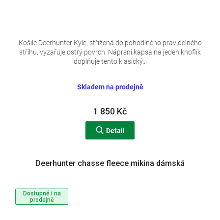
Košile Deerhunter Kyle, střižená do pohodlného pravidelného
střihu, vyzařuje ostrý povrch. Náprsní kapsa na jeden knoflík
doplňuje tento klasický...
Skladem na prodejně
1 850 Kč
Detail
Deerhunter chasse fleece mikina dámská
Dostupné i na
prodejně