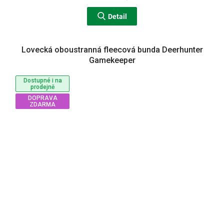
Detail
Lovecká oboustranná fleecová bunda Deerhunter
Gamekeeper
Dostupné i na
prodejně
DOPRAVA
ZDARMA