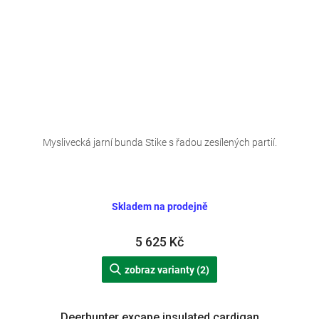
Myslivecká jarní bunda Stike s řadou zesílených partií.
Skladem na prodejně
5 625 Kč
zobraz varianty (2)
Deerhunter excape insulated cardigan