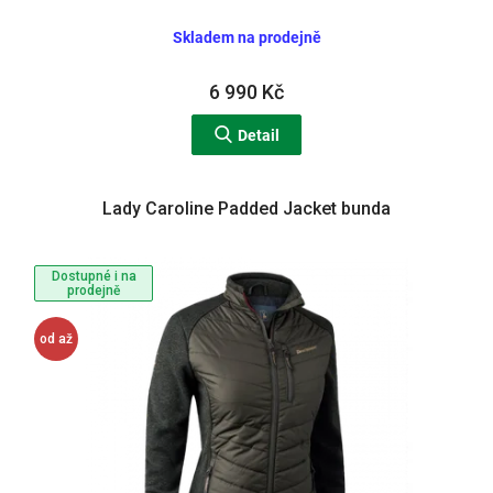
Skladem na prodejně
6 990 Kč
Detail
Lady Caroline Padded Jacket bunda
Dostupné i na
prodejně
od
až
16 %