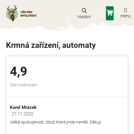
Přejít
na
Nákupní
obsah
košík
Krmná zařízení, automaty
4,9
Průměrné
596 hodnocení
hodnocení
obchodu
je
Karel Mrázek
4,9
z
27.11.2020
Hodnocení obchodu je 5 z 5 hvězdiček.
5
Velká spokojenost, zboží které jinde neměli. Děkuji
hvězdiček.