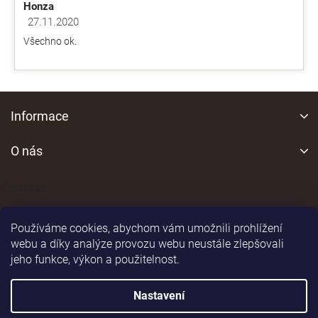
Honza
27.11.2020
Hodnocení obchodu je 5 z 5 hvězdiček.
Všechno ok.
Z
á
Informace
p
a
O nás
t
í
Kontakt
Používáme cookies, abychom vám umožnili prohlížení
webu a díky analýze provozu webu neustále zlepšovali
jeho funkce, výkon a použitelnost.
Shoptet
|
Realizoval
Nastavení