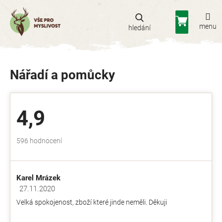
Přejít
na
Nákupní
obsah
košík
Nářadí a pomůcky
4,9
Průměrné
596 hodnocení
hodnocení
obchodu
je
Karel Mrázek
4,9
z
27.11.2020
Hodnocení obchodu je 5 z 5 hvězdiček.
5
Velká spokojenost, zboží které jinde neměli. Děkuji
hvězdiček.