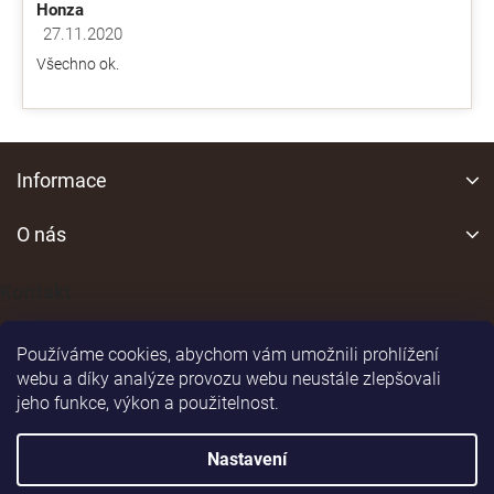
Honza
27.11.2020
Hodnocení obchodu je 5 z 5 hvězdiček.
Všechno ok.
Z
á
Informace
p
a
O nás
t
í
Kontakt
Používáme cookies, abychom vám umožnili prohlížení
webu a díky analýze provozu webu neustále zlepšovali
jeho funkce, výkon a použitelnost.
Shoptet
|
Realizoval
Nastavení