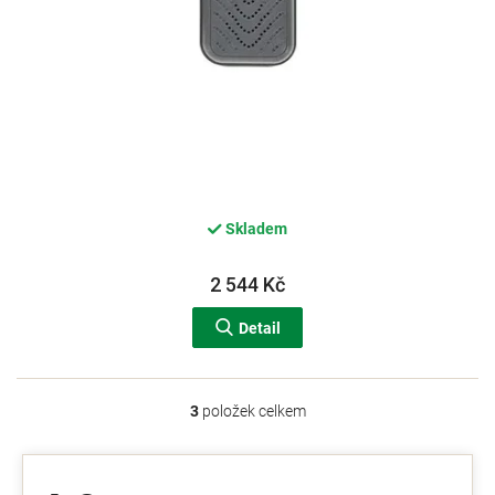
Skladem
2 544 Kč
Detail
3
položek celkem
O
v
l
á