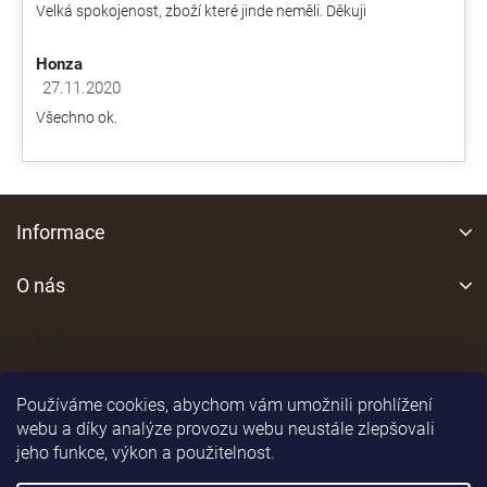
v
Velká spokojenost, zboží které jinde neměli. Děkuji
hvězdiček.
ý
p
Honza
i
s
27.11.2020
Hodnocení obchodu je 5 z 5 hvězdiček.
u
Všechno ok.
Z
á
Informace
p
a
O nás
t
í
Kontakt
Používáme cookies, abychom vám umožnili prohlížení
webu a díky analýze provozu webu neustále zlepšovali
jeho funkce, výkon a použitelnost.