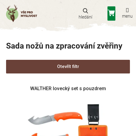
Přejít
na
Nákupní
obsah
košík
Sada nožů na zpracování zvěřiny
Otevřít filtr
V
WALTHER lovecký set s pouzdrem
ý
p
i
s
p
r
o