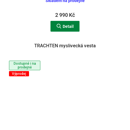
Skladem na prodejně
2 990 Kč
Detail
TRACHTEN myslivecká vesta
Dostupné i na
prodejně
Výprodej