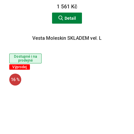
1 561 Kč
Detail
Vesta Moleskin SKLADEM vel. L
Dostupné i na
prodejně
Výprodej
16 %