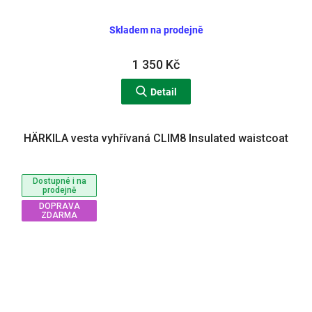
Skladem na prodejně
1 350 Kč
Detail
HÄRKILA vesta vyhřívaná CLIM8 Insulated waistcoat
Dostupné i na
prodejně
DOPRAVA
ZDARMA