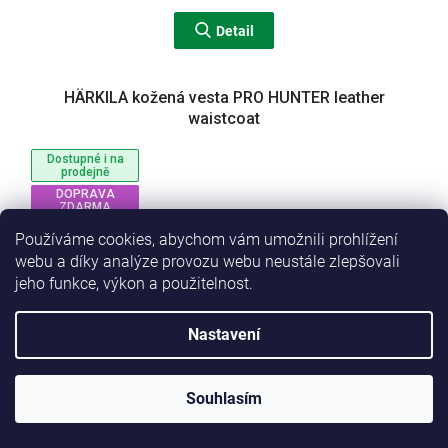
Detail
HÄRKILA kožená vesta PRO HUNTER leather
waistcoat
Dostupné i na
prodejně
DOPRAVA
ZDARMA
Používáme cookies, abychom vám umožnili prohlížení
webu a díky analýze provozu webu neustále zlepšovali
jeho funkce, výkon a použitelnost.
Nastavení
Souhlasím