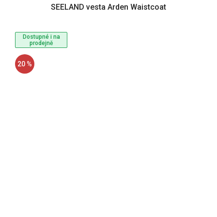
SEELAND vesta Arden Waistcoat
Dostupné i na
prodejně
20 %