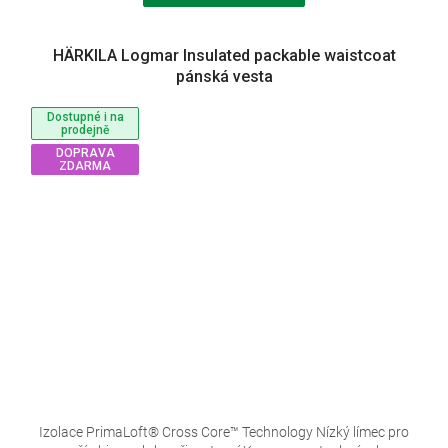
HÄRKILA Logmar Insulated packable waistcoat
pánská vesta
Dostupné i na
prodejně
DOPRAVA
ZDARMA
Izolace PrimaLoft® Cross Core™ Technology Nízký límec pro