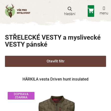
Přejít
na
Nákupní
obsah
košík
STŘELECKÉ VESTY a myslivecké
VESTY pánské
Otevřít filtr
V
HÄRKILA vesta Driven hunt insulated
ý
p
i
DOPRAVA
s
ZDARMA
p
r