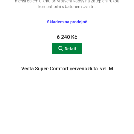
menší objem u krku při vrstvení Kapsy na zateplení rukou
kompatibilní s batohem Uvnitř...
Skladem na prodejně
6 240 Kč
Detail
Vesta Super-Comfort červenožlutá. vel. M