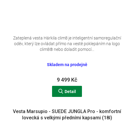
Zateplená vesta Härkila clim8 je inteligentní samoregulační
oděv, který lze ovládat přímo na vestě poklepáním na logo
clim8® nebo doladit pomocí...
Skladem na prodejně
9 499 Kč
Detail
Vesta Marsupio - SUEDE JUNGLA Pro - komfortní
lovecká s velkými předními kapsami (18l)