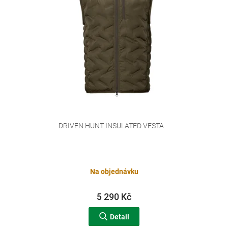
o
d
u
k
t
ů
DRIVEN HUNT INSULATED VESTA
Na objednávku
5 290 Kč
Detail