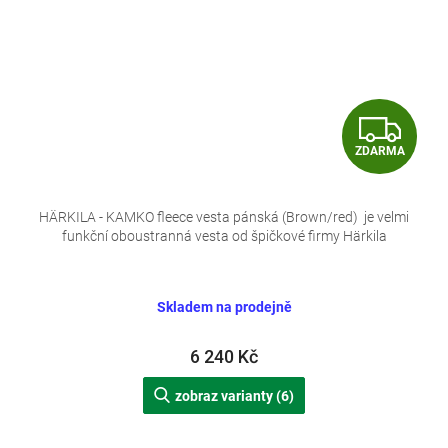
Z
ZDARMA
D
A
HÄRKILA - KAMKO fleece vesta pánská (Brown/red) je velmi
funkční oboustranná vesta od špičkové firmy Härkila
R
M
Skladem na prodejně
A
6 240 Kč
zobraz varianty (6)