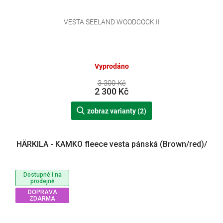
VESTA SEELAND WOODCOCK II
Vyprodáno
3 300 Kč
2 300 Kč
zobraz varianty (2)
HÄRKILA - KAMKO fleece vesta pánská (Brown/red)/
Dostupné i na
prodejně
DOPRAVA
ZDARMA