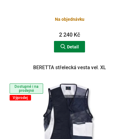
Na objednávku
2 240 Kč
Detail
BERETTA střelecká vesta vel. XL
Dostupné i na
prodejně
Výprodej