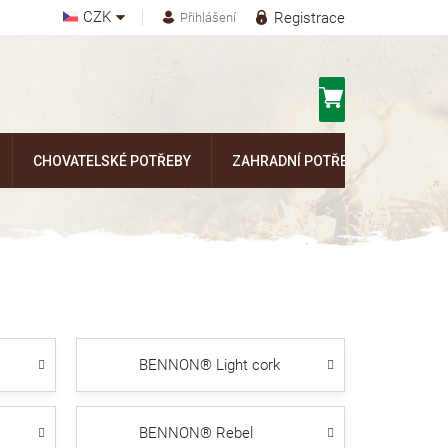
CZK
Registrace
Přihlášení
Nákupní
košík
CHOVATELSKÉ POTŘEBY
ZAHRADNÍ POTŘEBY
Kontak
BENNON® Light cork
BENNON® Rebel