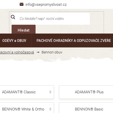
info@vsepromyslivost.cz
Hledat
ODĚVY a OBUV
PACHOVÉ OHRADNÍKY A ODPUZOVAČE ZVĚŘE
pracovní a volnočasová
Bennon obuv
ADAMANT® Classic
ADAMANT® Plus
BENNON® White & Ortho
BENNON® Basic