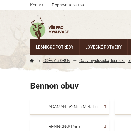
Přejít
Kontakt
Doprava a platba
na
obsah
LESNICKÉ POTŘEBY
LOVECKÉ POTŘEBY
ODĚVY a OBUV
Obuv myslivecká, lesnická, 
Bennon obuv
ADAMANT® Non Metallic
BENNON® Prim