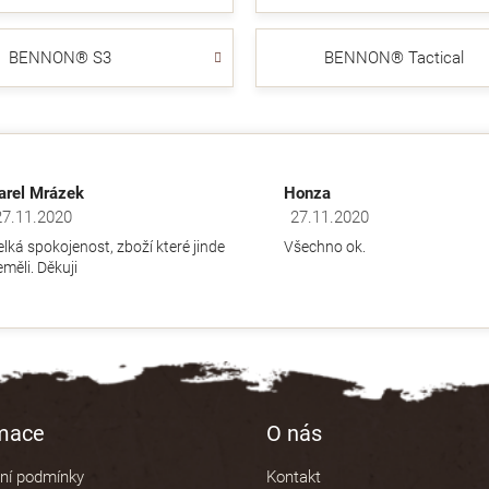
BENNON® S3
BENNON® Tactical
arel Mrázek
Honza
27.11.2020
27.11.2020
dnocení obchodu je 5 z 5 hvězdiček.
Hodnocení obchodu je 5 z 5 hv
elká spokojenost, zboží které jinde
Všechno ok.
měli. Děkuji
rmace
O nás
ní podmínky
Kontakt