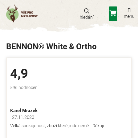
Přejít
na
Nákupní
obsah
košík
BENNON® White & Ortho
4,9
Průměrné
596 hodnocení
hodnocení
obchodu
je
Karel Mrázek
4,9
z
27.11.2020
Hodnocení obchodu je 5 z 5 hvězdiček.
5
Velká spokojenost, zboží které jinde neměli. Děkuji
hvězdiček.