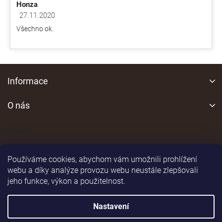
Honza
27.11.2020
Hodnocení obchodu je 5 z 5 hvězdiček.
Všechno ok.
Z
á
Informace
p
a
O nás
t
í
Kontakt
Používáme cookies, abychom vám umožnili prohlížení
webu a díky analýze provozu webu neustále zlepšovali
jeho funkce, výkon a použitelnost.
Shoptet
|
Realizoval
Nastavení