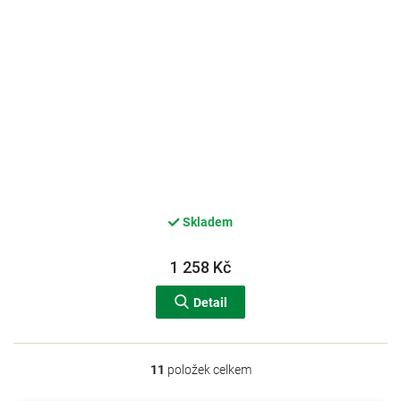
Skladem
1 258 Kč
Detail
11
položek celkem
O
v