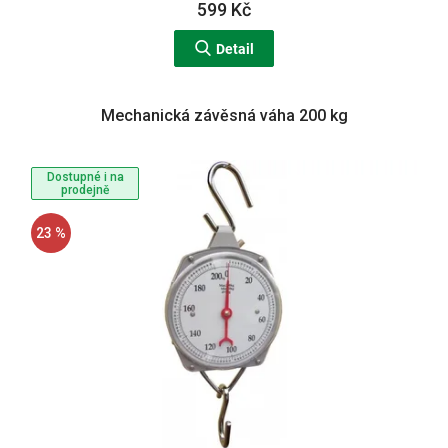
599 Kč
Detail
Mechanická závěsná váha 200 kg
Dostupné i na
prodejně
23 %