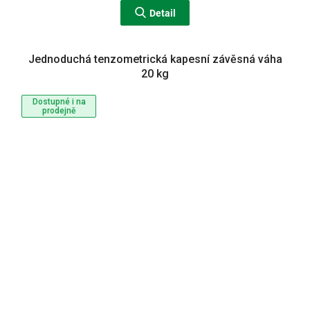
Detail
Jednoduchá tenzometrická kapesní závěsná váha
20 kg
Dostupné i na
prodejně