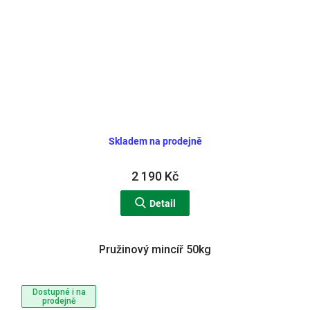
Skladem na prodejně
2 190 Kč
Detail
Pružinový mincíř 50kg
Dostupné i na
prodejně